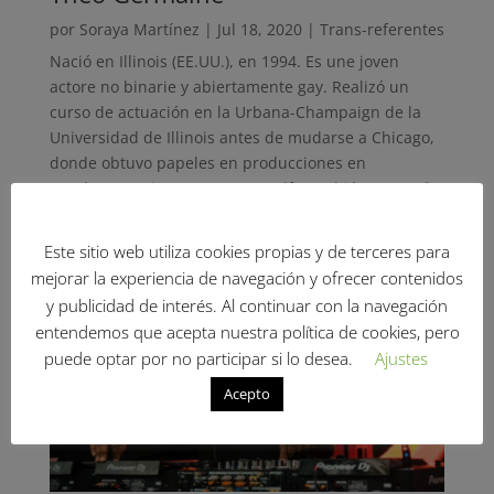
por
Soraya Martínez
|
Jul 18, 2020
|
Trans-referentes
Nació en Illinois (EE.UU.), en 1994. Es une joven
actore no binarie y abiertamente gay. Realizó un
curso de actuación en la Urbana-Champaign de la
Universidad de Illinois antes de mudarse a Chicago,
donde obtuvo papeles en producciones en
Goodman, Writers y Steppenwolf. También empezó a
recibir audici,,,
Este sitio web utiliza cookies propias y de terceres para
mejorar la experiencia de navegación y ofrecer contenidos
y publicidad de interés. Al continuar con la navegación
entendemos que acepta nuestra política de cookies, pero
puede optar por no participar si lo desea.
Ajustes
Acepto