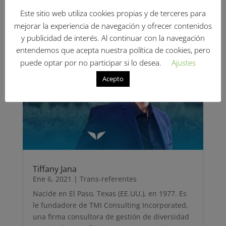
a su excelente rendimiento y a su fí…
Este sitio web utiliza cookies propias y de terceres para
mejorar la experiencia de navegación y ofrecer contenidos
y publicidad de interés. Al continuar con la navegación
entendemos que acepta nuestra política de cookies, pero
puede optar por no participar si lo desea.
Ajustes
Acepto
Tiffany Jana
Ene 6, 2021
|
Trans-referentes
Nacide en El Paso, Texas (EE.UU.), en 1977. Es
le fundadore de TMI Consulting Incorporated,
una firma consultora de gestión de diversidad