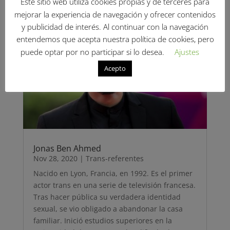
Este sitio web utiliza cookies propias y de terceres para
mejorar la experiencia de navegación y ofrecer contenidos
y publicidad de interés. Al continuar con la navegación
entendemos que acepta nuestra política de cookies, pero
puede optar por no participar si lo desea.
Ajustes
Acepto
Jonas Ben Ahmed
Nov 28, 2020
|
Trans-referentes
Nacido en Lyon, Francia, en 1992. Es el primer
actor trans en una serie de televisión francesa.
Tras hacer pública su verdadera identidad
sexual, se vio obligado a abandonar la casa
familiar. Inició estudios superiores en la