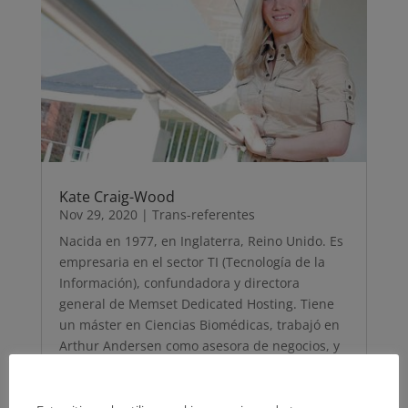
Kate Craig-Wood
Nov 29, 2020
|
Trans-referentes
Nacida en 1977, en Inglaterra, Reino Unido. Es
empresaria en el sector TI (Tecnología de la
Información), confundadora y directora
general de Memset Dedicated Hosting. Tiene
un máster en Ciencias Biomédicas, trabajó en
Arthur Andersen como asesora de negocios, y
como jefa de desarrollo comercial e…