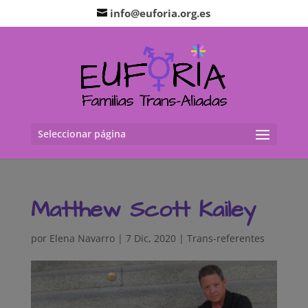
info@euforia.org.es
Seleccionar página
Matthew Scott Kailey
por
Elena Navarro
|
7 Dic, 2020
|
Trans-referentes