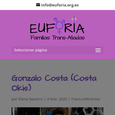
info@euforia.org.es
Seleccionar página
Gonzalo Costa (Costa
Okis)
por
Elena Navarro
|
4 Nov, 2020
|
Trans-referentes