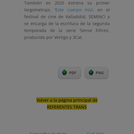
También en 2025 estrena su primer
largometraje, ‘
Este cuerpo mío
‘, en el
festival de cine de Valladolid, SEMINCI y
se encarga de la escritura de la segunda
temporada de la serie ‘Sense Filtres‘,
producida por Vertigo y 3Cat.
PDF
PNG
Volver a la página principal de
REFERENTES TRANS
←
Samantha Hudson
Gad Yola
→