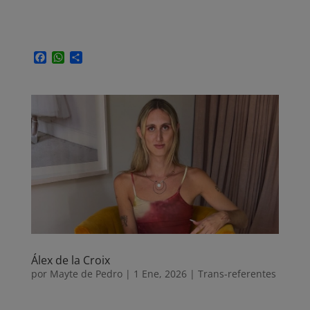
F
W
C
a
h
o
c
a
m
e
t
p
b
s
a
o
A
r
o
p
t
k
p
i
r
Álex de la Croix
por
Mayte de Pedro
|
1 Ene, 2026
|
Trans-referentes