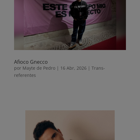
o
p
t
k
p
i
r
Afioco Gnecco
por
Mayte de Pedro
|
16 Abr, 2026
|
Trans-
referentes