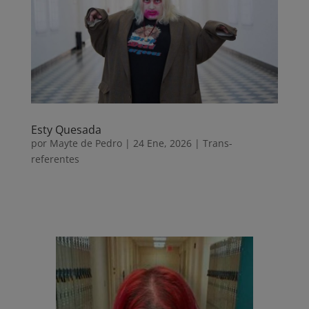
o
p
t
k
p
i
r
Esty Quesada
por
Mayte de Pedro
|
24 Ene, 2026
|
Trans-
referentes