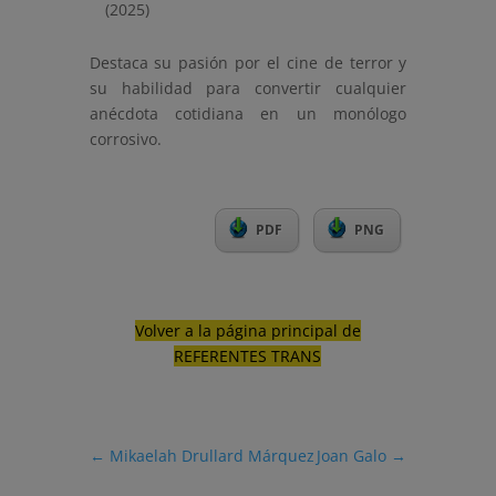
(2025)
Destaca su pasión por el cine de terror y
su habilidad para convertir cualquier
anécdota cotidiana en un monólogo
corrosivo.
PDF
PNG
Volver a la página principal de
REFERENTES TRANS
←
Mikaelah Drullard Márquez
Joan Galo
→