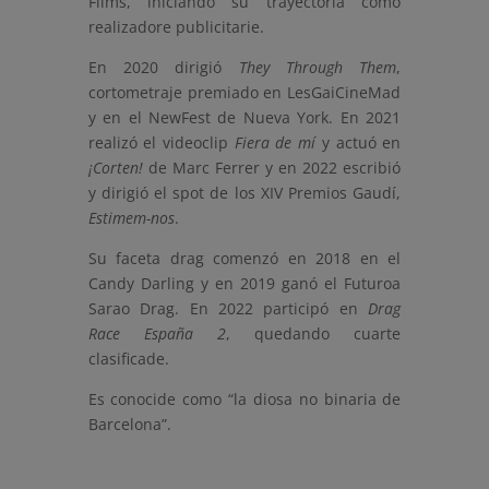
Films, iniciando su trayectoria como
realizadore publicitarie.
En 2020 dirigió
They Through Them
,
cortometraje premiado en LesGaiCineMad
y en el NewFest de Nueva York. En 2021
realizó el videoclip
Fiera de mí
y actuó en
¡Corten!
de Marc Ferrer y en 2022 escribió
y dirigió el spot de los XIV Premios Gaudí,
Estimem-nos
.
Su faceta drag comenzó en 2018 en el
Candy Darling y en 2019 ganó el Futuroa
Sarao Drag. En 2022 participó en
Drag
Race España 2
, quedando cuarte
clasificade.
Es conocide como “la diosa no binaria de
Barcelona”.