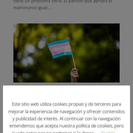
tiene un problema serio. El partido que aprobó el
matrimonio igual…
Carta abierta al feminismo
excluyente
Este sitio web utiliza cookies propias y de terceres para
por
Euforia FTA
|
May 14, 2021
|
Artículos
mejorar la experiencia de navegación y ofrecer contenidos
y publicidad de interés. Al continuar con la navegación
Las personas LGTBIQ+ estamos hartas de la
entendemos que acepta nuestra política de cookies, pero
infantilización, la negación y la tutela de nuestra
puede optar por no participar si lo desea.
Ajustes