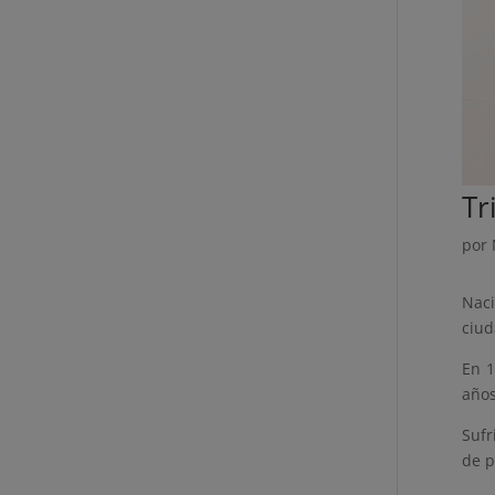
Tr
por
Naci
ciud
En 1
años
Sufr
de p