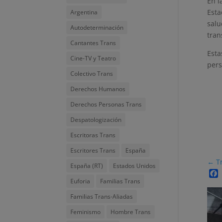
En l
Esta
Argentina
salu
Autodeterminación
tran
Cantantes Trans
Esta
Cine-TV y Teatro
pers
Colectivo Trans
Derechos Humanos
Derechos Personas Trans
Despatologización
Escritoras Trans
Escritores Trans
España
←
T
España (RT)
Estados Unidos
Euforia
Familias Trans
Familias Trans-Aliadas
Feminismo
Hombre Trans