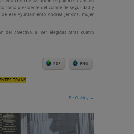
, siendo uno de los primeros políticos trans en
endo como presidente del comité de seguridad y
l de ese Ayuntamiento Andrea Jenkins, mujer
ón del colectivo, al ser elegidas otras cuatro
PDF
PNG
ERENTES TRANS
Be Oakley
→