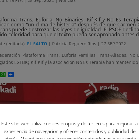
Euforia FTA
|
28 Sep, 2022
|
Noticias
taforma Trans, Euforia, No Binaries, Kif-Kif y No Es Ter
ifican como “un clima de histeria” después de que Carmen 
trans puede destrozar las leyes de igualdad. El PSOE declina
ido celeridad para que el texto pueda ser aprobado antes de
te (editada):
EL SALTO
| Patricia Reguero Ríos | 27 SEP 2022
ederación Plataforma Trans, Euforia Familias Trans-Aliadas, No 
giados LGTBIQ Kif-Kif y la asociación No Es Terapia han mantenid
Facebook
WhatsApp
Compartir
Este sitio web utiliza cookies propias y de terceres para mejorar la
experiencia de navegación y ofrecer contenidos y publicidad de
interés. Al continuar con la navegación entendemos que acepta