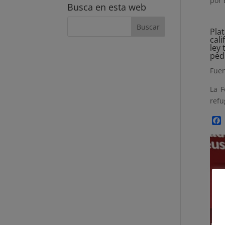
por
Busca en esta web
Pla
cal
ley 
ped
Fuen
La F
refu