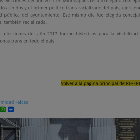
as elecciones del año 2017 en Minneapolis resultó elegido concejal
dos Unidos y el primer político trans racializado del país, ejerci
d pública del ayuntamiento. Ese mismo día fue elegida conceja
s, también racializada.
s elecciones del año 2017 fueron históricas para la visibilizaci
onas trans en todo el país.
Volver a la página principal de REF
rinidad Falcés
Facebook
WhatsApp
Compartir