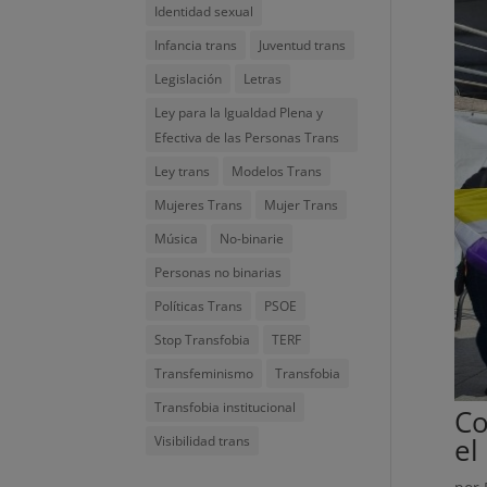
Identidad sexual
Infancia trans
Juventud trans
Legislación
Letras
Ley para la Igualdad Plena y
Efectiva de las Personas Trans
Ley trans
Modelos Trans
Mujeres Trans
Mujer Trans
Música
No-binarie
Personas no binarias
Políticas Trans
PSOE
Stop Transfobia
TERF
Transfeminismo
Transfobia
Transfobia institucional
Co
el
Visibilidad trans