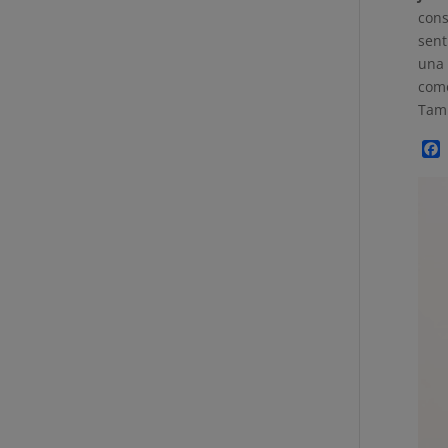
cons
sent
una 
como
Tamb