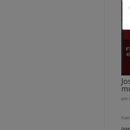
Jo
mu
por
Fuen
Jose