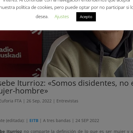
nuestra política de cookies, pero puede optar por no participar si l
desea.
Ajustes
Acepto
sebe Iturrioz: «Somos disidentes, no
jer-hombre»
Euforia FTA
|
26 Sep, 2022
|
Entrevistas
te (editada): |
EITB
| A tres bandas | 24 SEP 2022
be Iturrioz
no comparte la definición de lo que es ser mujer y