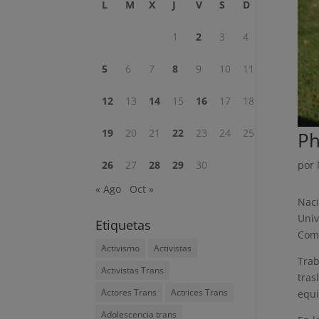
L
M
X
J
V
S
D
1
2
3
4
5
6
7
8
9
10
11
12
13
14
15
16
17
18
19
20
21
22
23
24
25
Ph
por
26
27
28
29
30
« Ago
Oct »
Naci
Univ
Etiquetas
Comp
Activismo
Activistas
Trab
Activistas Trans
tras
Actores Trans
Actrices Trans
equi
Adolescencia trans