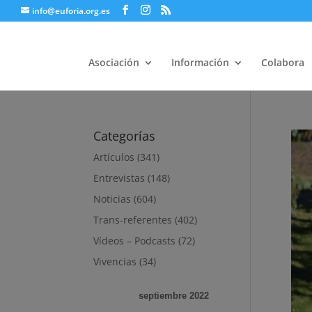
info@euforia.org.es
Asociación
Información
Colabora
Categorías
Artículos
(341)
Entrevistas
(148)
Noticias
(604)
Trans-referentes
(402)
Vídeos – Podcasts
(72)
Vivencias
(34)
septiembre 2022