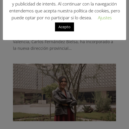
‘tiktoker’ Daniela Requena entra
y publicidad de interés. Al continuar con la navegación
en la ejecutiva del PSPV de
entendemos que acepta nuestra política de cookies, pero
Valencia
puede optar por no participar si lo desea.
Ajustes
por
Euforia FTA
|
Feb 17, 2022
|
Noticias
Acepto
El secretario general del PSPV de la provincia de
Valencia, Carlos Fernández Bielsa, ha incorporado a
la nueva dirección provincial…