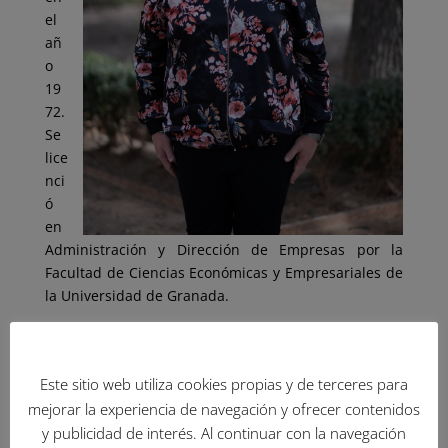
el
añ
o
19
72.
Se
lice
nci
ó
en
Administración y Dirección de Empresas por la
Facultad de Ciencias Económicas y Empresariales de
la Universidad de Granada.
Sus inicios profesionales fueron en la empresa
privada, habiendo trabajado posteriormente como
profesora de Educación Secundaria, en la
Este sitio web utiliza cookies propias y de terceres para
especialidad de Economía.
mejorar la experiencia de navegación y ofrecer contenidos
y publicidad de interés. Al continuar con la navegación
En el año 2022 toma posesión como concejala en el