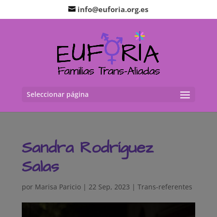
info@euforia.org.es
Seleccionar página
Sandra Rodríguez
Salas
por
Marisa Paricio
|
22 Sep, 2023
|
Trans-referentes