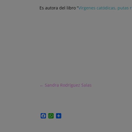
Es autora del libro “
Vírgenes catódicas, putas
r
←
Sandra Rodríguez Salas
F
W
C
a
h
o
c
a
m
e
t
p