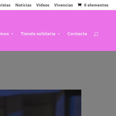
vistas
Noticias
Vídeos
Vivencias
0 elementos
mos
Tienda solidaria
Contacta