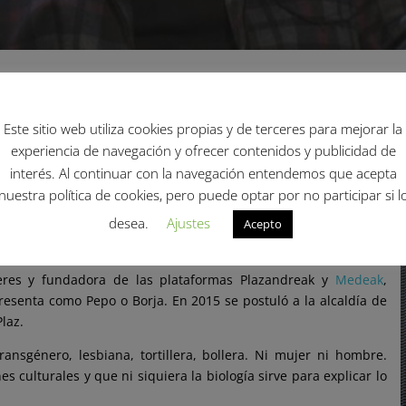
Este sitio web utiliza cookies propias y de terceres para mejorar la
onocida como Itu, utiliza todos los pronombres y es todo un
experiencia de navegación y ofrecer contenidos y publicidad de
interés. Al continuar con la navegación entendemos que acepta
ián, posee dos doctorados y un Máster de Igualdad de la UPV.
nuestra política de cookies, pero puede optar por no participar si l
desea.
Ajustes
Acepto
losa, como asesor en la Dirección de Igualdad en Guipúzkoa y
ducativos.
jeres y fundadora de las plataformas Plazandreak y
Medeak
,
resenta como Pepo o Borja. En 2015 se postuló a la alcaldía de
laz.
ansgénero, lesbiana, tortillera, bollera. Ni mujer ni hombre.
culturales y que ni siquiera la biología sirve para explicar lo