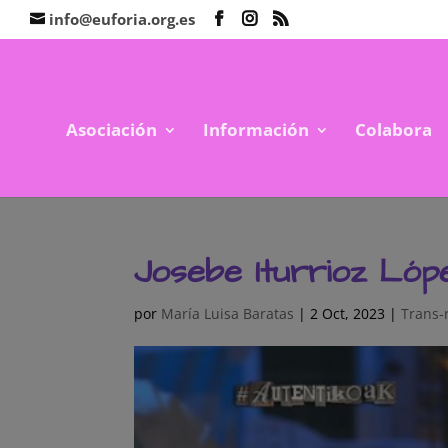
info@euforia.org.es
Asociación
Información
Colabora
Josebe Iturrioz López
por
María Luisa Baratas
|
2 Oct, 2023
|
Trans-