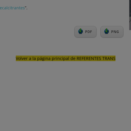
ecalcitrantes
”.
PDF
PNG
Volver a la página principal de REFERENTES TRANS