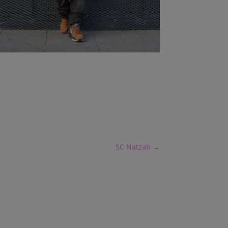
SC Natzab
→