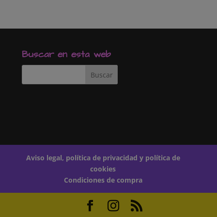
c
a
m
e
t
p
b
s
a
o
A
r
o
p
t
k
p
i
r
Buscar en esta web
Aviso legal, política de privacidad y política de
cookies
Condiciones de compra