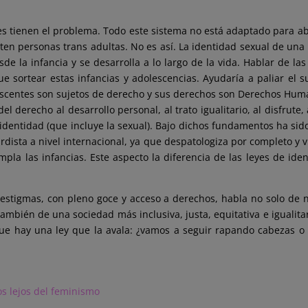
s tienen el problema. Todo este sistema no está adaptado para a
isten personas trans adultas. No es así. La identidad sexual de un
de la infancia y se desarrolla a lo largo de la vida. Hablar de las 
ue sortear estas infancias y adolescencias. Ayudaría a paliar el 
olescentes son sujetos de derecho y sus derechos son Derechos Hum
el derecho al desarrollo personal, al trato igualitario, al disfrute,
la identidad (que incluye la sexual). Bajo dichos fundamentos ha s
dista a nivel internacional, ya que despatologiza por completo y vi
pla las infancias. Este aspecto la diferencia de las leyes de ide
y estigmas, con pleno goce y acceso a derechos, habla no solo de
también de una sociedad más inclusiva, justa, equitativa e igualita
e hay una ley que la avala: ¿vamos a seguir rapando cabezas o
s lejos del feminismo