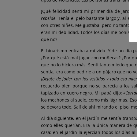
¡Qué felicidad sentí mi primer día de jardín
rebelde
. Tenía el pelo bastante largo y, al e
con otres niñes. Me gustaba, pero no tanto com
eran mi debilidad. Todos los días me ponía u
qué no?
El binarismo entraba a mi vida. Y de un día p
¿Por qué está mal jugar con muñecas? ¿Por qué
que no lo hiciera más. Sentí tanto miedo que
sentía, era como pedirle a un pájaro que no vo
¡Dejate de joder con los vestidos y toda esa mie
recuerdo bien porque no se parecía a los sal
tapizado en cuero negro. Mi papá dijo:
«Cortal
los mechones al suelo, como mis lágrimas. Eso
se devora todo. Salí de ahí mirando el piso, 
Al día siguiente, en el jardín me sentía tran
como elles querían. Era la única manera de qu
casa: en el jardín la ejercían todos los días a