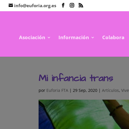
info@euforia.org.es
Asociación
Información
Colabora
Mi infancia trans
por
Euforia FTA
|
29 Sep, 2020
|
Artículos
,
Viv