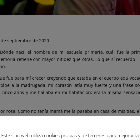
 de septiembre de 2020
Dónde nací, el nombre de mi escuela primaria, cuál fue la prim
memoria retiene con mayor nitidez que otras. Lo que sí recuerdo 
no.
 que fue para mí crecer creyendo que estaba en el cuerpo equivoca
golpe a la madrugada, mi corazón latía muy fuerte y una frase s
cinco años y me hallaba en mi habitación; era la misma sensaci
color rosa. Como no tenía mamá me la pasaba en casa de mis tía
me encantaba estar con ellas: me dejaban usar sus vestidos, sus z
omento no había notado la diferencia entre lo femenino y mascu
n infierno. Hoy por suerte se habla de la violencia, y muches cre
Este sitio web utiliza cookies propias y de terceres para mejorar la
ntablemente nos enfrentamos a ellas a muy temprana edad.