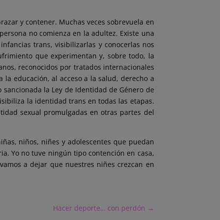
brazar y contener. Muchas veces sobrevuela en
a persona no comienza en la adultez. Existe una
infancias trans, visibilizarlas y conocerlas nos
sufrimiento que experimentan y, sobre todo, la
anos, reconocidos por tratados internacionales
 a la educación, al acceso a la salud, derecho a
ido sancionada la Ley de Identidad de Género de
sibiliza la identidad trans en todas las etapas.
ntidad sexual promulgadas en otras partes del
 niñas, niños, niñes y adolescentes que puedan
ria. Yo no tuve ningún tipo contención en casa,
 vamos a dejar que nuestres niñes crezcan en
Hacer deporte… con perdón
→