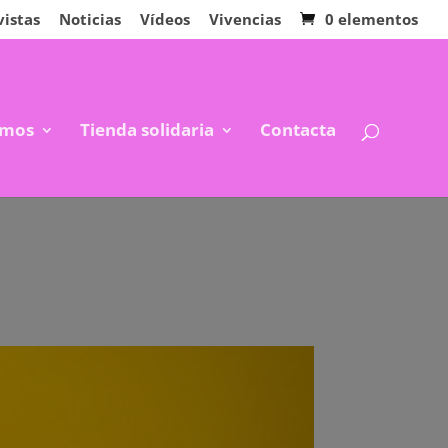
vistas
Noticias
Vídeos
Vivencias
0 elementos
mos
Tienda solidaria
Contacta