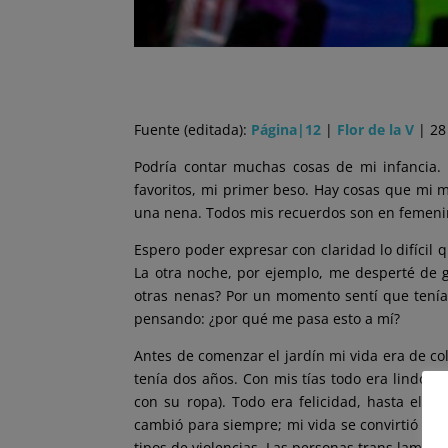
Fuente (editada):
Página|12
|
Flor de la V
| 28
Podría contar muchas cosas de mi infancia. 
favoritos, mi primer beso. Hay cosas que mi 
una nena. Todos mis recuerdos son en femeni
Espero poder expresar con claridad lo difícil
La otra noche, por ejemplo, me desperté de 
otras
nenas? Por un momento sentí que tenía 
pensando: ¿por qué me pasa esto a mí?
Antes de comenzar el jardín mi vida era de 
tenía dos años. Con mis tías todo era lindo, 
con su ropa). Todo era felicidad, hasta el m
cambió para siempre; mi vida se convirtió en u
tipos de violencias. Las personas trans lame