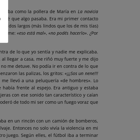
 inflaba como la pollera de María en
La novicia
o
e noté que algo pasaba. Era mi primer contacto
estidos largos (más lindos que los de mis tías)
decirme:
«eso está mal»
,
«no podés hacerlo»
. ¿Por
ntra de lo que yo sentía y nadie me explicaba.
al llegar a casa, me riñó muy fuerte y me dijo
no me detuve. No podía ir en contra de lo que
nzaron las palizas, los gritos:
«¡¡¡Sos un nene!!!
a, me llevó a una peluquería «de hombres». Lo
 había frente al espejo. Era antiguo y estaba
tijeras con ese sonido tan característico y caían
apoderó de todo mi ser como un fuego voraz que
entaba en un rincón con un camión de bomberos,
aje. Entonces no solo vivía la violencia en mi
tro juego. Según elles, el fútbol iba a terminar