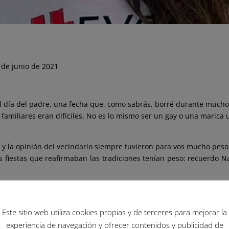
 de junio de 2021
l día del padre, una fecha que, como sabrás, borré durante mucho
as familiares eran difíciles. No es lo mismo ser un gay o una marica
y la opinión del vecindario siempre tuvieron para vos mucho peso.
as fiestas que reafirmaban las tra
diciones tenían peso: recuerdo Na
o la pobreza interpela estas fechas se valoran mucho porque se 
primes que ves solo en esos momentos. Era lo que más disfrutaba: e
Este sitio web utiliza cookies propias y de terceres para mejorar la
—cómo olvidarlo— fue hace muchos años. Yo ya era Florencia, no
experiencia de navegación y ofrecer contenidos y publicidad de