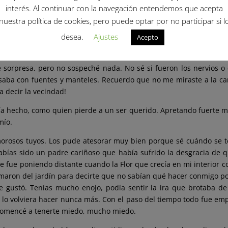
volver. Te compré un par de zapatillas con una platita que tenía 
interés. Al continuar con la navegación entendemos que acepta
nción. El día estaba divino y había un sol que gritaba felicidad (s
nuestra política de cookies, pero puede optar por no participar si l
olor a carne a la parrilla me ubicaron en ese clima de celebración
desea.
Ajustes
Acepto
erdes desgastadas con el paso del tiempo, los cuadros de mi inf
, me gustaba volver a sentirme en casa.
e sorpresa, pero no sospeché nada. No sé si fueron los nervios 
asaba con fuentes y manteles. Recuerdo que no me miraste a la c
 decir la vecindad!
ía hecho, como quien pierde a un ser querido. Apretando fuerte mi
mío.
orosos tuyos. Los pude atesorar muy bien porque sé cuándo se t
bías sido un padre cariñoso que había sufrido la desgracia de 
 fue poniendo distante cuando la Flor que crecía en mi interior c
lamaron del jardín para decirte que no sabían qué hacer conmigo po
gustó. Tenías mucho enojo, podía sentir la ira que brotaba de t
lo volviera hacer nunca más. Con el paso del tiempo todo fue e
 comencé a tenerte miedo, mucho miedo.