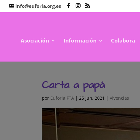
info@euforia.org.es
Asociación
Información
Colabora
Carta a papá
por
Euforia FTA
|
25 Jun, 2021
|
Vivencias