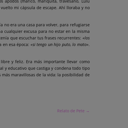
os apodos (marico, mariquita, travesaño, Lulú
a vuelto mi cápsula de escape. Ahí lloraba y no
a no era una casa para volver, para refugiarse
aba cualquier excusa para no estar en la misma
tenía que escuchar tus frases recurrentes:
«los
da en esa época:
«si tengo un hijo puto, lo mato»
.
ibre y feliz. Era más importante llevar como
al y educativo que castiga y condena todo tipo
s más maravillosas de la vida: la posibilidad de
Relato de Pete
→