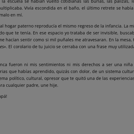
la escuela se habían vuelto cotidianas las burlas, las palizas, l
ltiplicaba. Vivía escondida en el baño, el último retrete se habí
 malo en mí.
al hogar paterno reproducía el mismo regreso de la infancia. La mí
o que te tenía. En ese espacio yo trataba de ser invisible, busc
e hacían sentir como si mil puñales me atravesaran. En la mesa, 
es»
. El corolario de tu juicio se cerraba con una frase muy utiliza
nca fueron ni mis sentimientos ni mis derechos a ser una niña l
ias que habías aprendido, quizás con dolor, de un sistema cultur
tema político, cultural, opresor que te quitó una de las experiencia
ra cualquier padre, une hije.
apá!