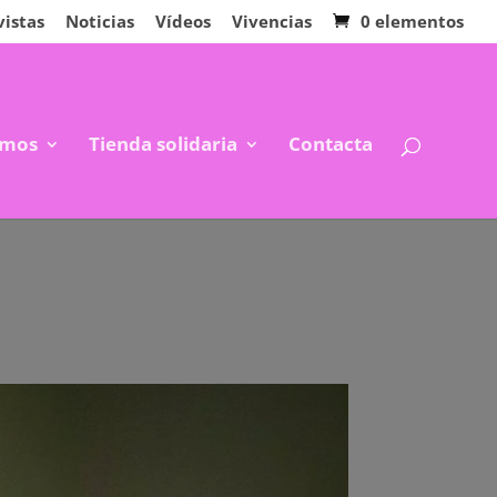
vistas
Noticias
Vídeos
Vivencias
0 elementos
mos
Tienda solidaria
Contacta