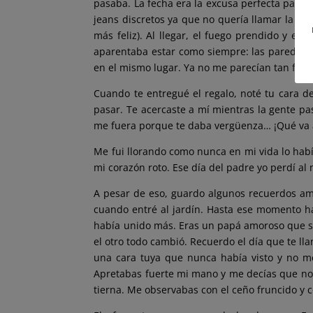
pasaba. La fecha era la excusa perfecta para 
jeans discretos ya que no quería llamar la ate
más feliz). Al llegar, el fuego prendido y el 
aparentaba estar como siempre: las paredes v
en el mismo lugar. Ya no me parecían tan feos
Cuando te entregué el regalo, noté tu cara d
pasar. Te acercaste a mí mientras la gente p
me fuera porque te daba vergüenza… ¡Qué va a
Me fui llorando como nunca en mi vida lo hab
mi corazón roto. Ese día del padre yo perdí al 
A pesar de eso, guardo algunos recuerdos am
cuando entré al jardín. Hasta ese momento ha
había unido más. Eras un papá amoroso que se
el otro todo cambió. Recuerdo el día que te l
una cara tuya que nunca había visto y no me 
Apretabas fuerte mi mano y me decías que no 
tierna. Me observabas con el ceño fruncido y