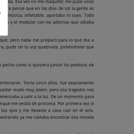
ahorrada. Esa vez no me maquillé; me puse unos
iempre pensé que en los días de sol la gente es
o
; la música, infaltable, aportaba lo suyo. Todo
ancia y el modular con los adornos que odiaba
o qué, pero nada me preparó para lo que iba a
ara, pude oír tu voz quebrada, pidiéndome que
 pecho como si quisiera juntar los pedazos de
erminaron. Tenía cinco años, fue exactamente
quedar viudo muy joven; pero esa tragedia nos
omenzaba a salir a la luz. De un momento para
rque me vestía de princesa. Por primera vez vi
us ojos y me llevaste a casa casi en el aire.
mpeorando; ya me costaba encontrar esa mirada