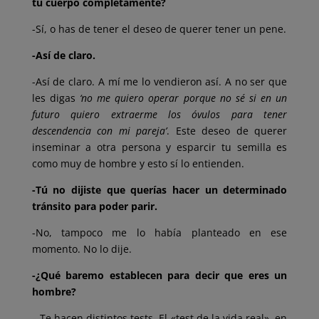
tu cuerpo completamente?
-Sí, o has de tener el deseo de querer tener un pene.
-Así de claro.
-Así de claro. A mí me lo vendieron así. A no ser que
les digas
‘no me quiero operar porque no sé si en un
futuro quiero extraerme los óvulos para tener
descendencia con mi pareja’
. Este deseo de querer
inseminar a otra persona y esparcir tu semilla es
como muy de hombre y esto sí lo entienden.
-Tú no dijiste que querías hacer un determinado
tránsito para poder parir.
-No, tampoco me lo había planteado en ese
momento. No lo dije.
-¿Qué baremo establecen para decir que eres un
hombre?
– Te hacen distintos tests. El «test de la vida real», en