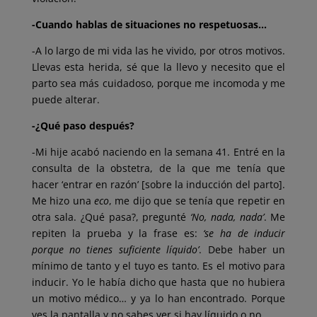
-Cuando hablas de situaciones no respetuosas…
-A lo largo de mi vida las he vivido, por otros motivos.
Llevas esta herida, sé que la llevo y necesito que el
parto sea más cuidadoso, porque me incomoda y me
puede alterar.
-¿Qué paso después?
-Mi hije acabó naciendo en la semana 41. Entré en la
consulta de la obstetra, de la que me tenía que
hacer ‘entrar en razón’ [sobre la inducción del parto].
Me hizo una
eco
, me dijo que se tenía que repetir en
otra sala. ¿Qué pasa?, pregunté
‘No, nada, nada’
. Me
repiten la prueba y la frase es:
‘se ha de inducir
porque no tienes suficiente líquido’
. Debe haber un
mínimo de tanto y el tuyo es tanto. Es el motivo para
inducir. Yo le había dicho que hasta que no hubiera
un motivo médico… y ya lo han encontrado. Porque
ves la pantalla y no sabes ver si hay líquido o no.