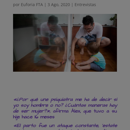
por
Euforia FTA
|
3 Ago, 2020
|
Entrevistas
«¿Por qué une psiquiatra me ha de decir si
yo soy hombre o no? ¿Cuántas maneras hay
de ser mujer?»
, afirma Àlex, que tuvo a su
hije hace 16 meses
«El parto fue un ataque constante, ‘estate