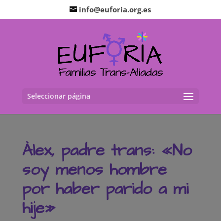
info@euforia.org.es
Seleccionar página
Àlex, padre trans: «No
soy menos hombre
por haber parido a mi
hije»