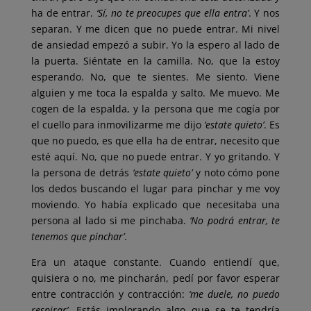
ha de entrar.
‘Sí, no te preocupes que ella entra’
. Y nos
separan. Y me dicen que no puede entrar. Mi nivel
de ansiedad empezó a subir. Yo la espero al lado de
la puerta. Siéntate en la camilla. No, que la estoy
esperando. No, que te sientes. Me siento. Viene
alguien y me toca la espalda y salto. Me muevo. Me
cogen de la espalda, y la persona que me cogía por
el cuello para inmovilizarme me dijo
‘estate quieto’
. Es
que no puedo, es que ella ha de entrar, necesito que
esté aquí. No, que no puede entrar. Y yo gritando. Y
la persona de detrás
‘estate quieto’
y noto cómo pone
los dedos buscando el lugar para pinchar y me voy
moviendo. Yo había explicado que necesitaba una
persona al lado si me pinchaba.
‘No podrá entrar, te
tenemos que pinchar’
.
Era un ataque constante. Cuando entiendí que,
quisiera o no, me pincharán, pedí por favor esperar
entre contracción y contracción:
‘me duele, no puedo
respirar’
. Estás implorando algo que se te tendría