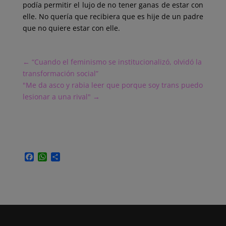
podía permitir el lujo de no tener ganas de estar con
elle. No quería que recibiera que es hije de un padre
que no quiere estar con elle.
←
“Cuando el feminismo se institucionalizó, olvidó la
transformación social”
"Me da asco y rabia leer que porque soy trans puedo
lesionar a una rival"
→
F
W
C
a
h
o
c
a
m
e
t
p
b
s
a
o
A
r
o
p
t
k
p
i