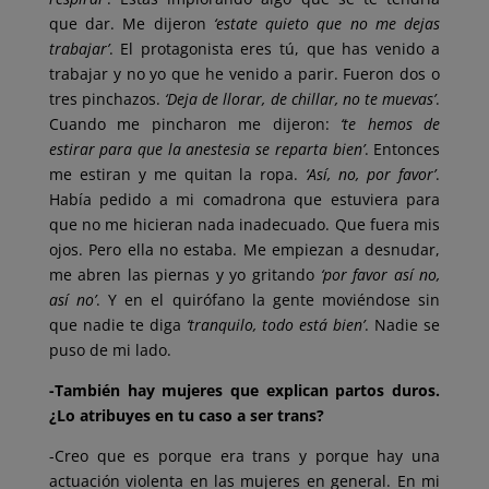
que dar. Me dijeron
‘estate quieto que no me dejas
trabajar’
. El protagonista eres tú, que has venido a
trabajar y no yo que he venido a parir. Fueron dos o
tres pinchazos.
‘Deja de llorar, de chillar, no te muevas’
.
Cuando me pincharon me dijeron:
‘te hemos de
estirar para que la anestesia se reparta bien’
. Entonces
me estiran y me quitan la ropa.
‘Así, no, por favor’
.
Había pedido a mi comadrona que estuviera para
que no me hicieran nada inadecuado. Que fuera mis
ojos. Pero ella no estaba. Me empiezan a desnudar,
me abren las piernas y yo gritando
‘por favor así no,
así no’
. Y en el quirófano la gente moviéndose sin
que nadie te diga
‘tranquilo, todo está bien’
. Nadie se
puso de mi lado.
-También hay mujeres que explican partos duros.
¿Lo atribuyes
en tu caso a ser trans?
-Creo que es porque era trans y porque hay una
actuación violenta en las mujeres en general. En mi