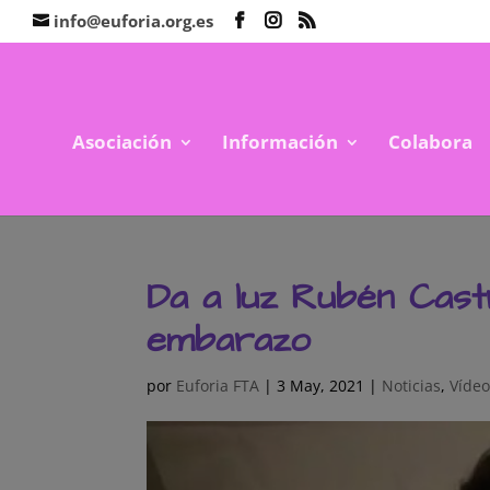
info@euforia.org.es
Asociación
Información
Colabora
Da a luz Rubén Cast
embarazo
por
Euforia FTA
|
3 May, 2021
|
Noticias
,
Vídeo