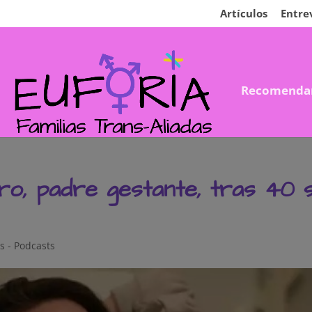
Artículos
Entre
Recomenda
ro, padre gestante, tras 40
s - Podcasts