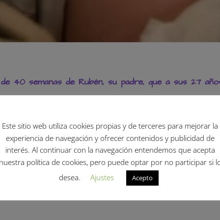
 de 40 semanas de Rubén, su padre, que a sus 27 años
27 años ha dado a luz seis días más tarde de lo previsto
Luar
, su 
Este sitio web utiliza cookies propias y de terceres para mejorar la
experiencia de navegación y ofrecer contenidos y publicidad de
interés. Al continuar con la navegación entendemos que acepta
star a vuestros mensajes,
estaba dándole la bienvenida al mundo a e
nuestra política de cookies, pero puede optar por no participar si l
. Gracias por todos vuestros mensajes y felicitaciones. Ha sido lo má
desea.
Ajustes
n mensaje en su cuenta de Instagram publicado este domingo.
Acepto
ubén ha podido
cumplir su sueño de ser padre
, algo que siempr