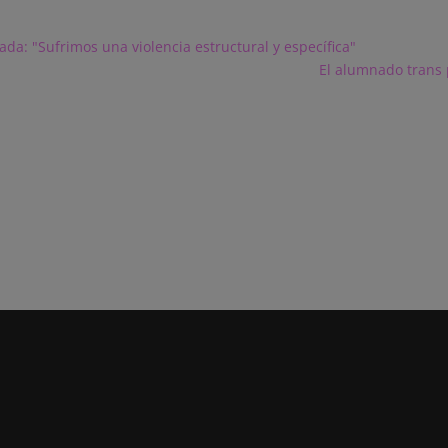
ada: "Sufrimos una violencia estructural y específica"
El alumnado trans 