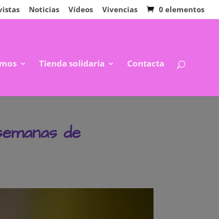
vistas
Noticias
Vídeos
Vivencias
0 elementos
mos
Tienda solidaria
Contacta
 semanas de