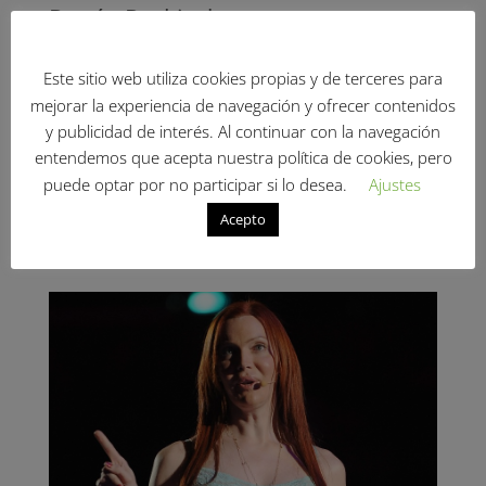
Renée Raskind
por
Elena Navarro
|
Jun 25, 2020
|
Trans-referentes
Este sitio web utiliza cookies propias y de terceres para
Nacida en Nueva York, en 1934. Es una tenista,
mejorar la experiencia de navegación y ofrecer contenidos
militar y médica oftalmóloga que acaparó la atención
y publicidad de interés. Al continuar con la navegación
mundial en los años ’70, cuando en el Abierto de
entendemos que acepta nuestra política de cookies, pero
Estados Unidos de 1976 la Asociación de Tenis de
Estados Unidos (USTA) exigió una prueba de
puede optar por no participar si lo desea.
Ajustes
cromosomas a todes les atletas. Renée se negó a
Acepto
realizarse di…