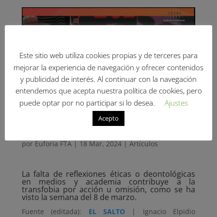
Este sitio web utiliza cookies propias y de terceres para
mejorar la experiencia de navegación y ofrecer contenidos
y publicidad de interés. Al continuar con la navegación
entendemos que acepta nuestra política de cookies, pero
puede optar por no participar si lo desea.
Ajustes
La mala praxis también es
Acepto
transfobia
por
Euforia FTA
|
18 Mar, 2024
|
Artículos
La falta de reflexiones éticas o deontológicas
en medios y academia contribuye a la
transfobia por acción u omisión, como se ha
visto la semana del 8 de marzo.
Fuente (editada):
EL SALTO
| Ignacio Elpidio