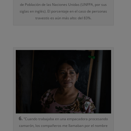
de Población de las Naciones Unidas (UNFPA, por sus
siglas en inglés). El porcentaje en el caso de personas
travestis es aún más alto: del 83%.
6.
“Cuando trabajaba en una empacadora procesando
camarón, los compañeros me llamaban por el nombre