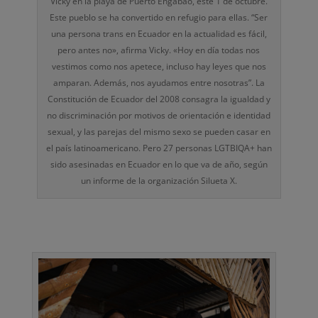
Vicky en la playa de Puerto Engabao, este 1 de octubre.
Este pueblo se ha convertido en refugio para ellas. “Ser
una persona trans en Ecuador en la actualidad es fácil,
pero antes no», afirma Vicky. «Hoy en día todas nos
vestimos como nos apetece, incluso hay leyes que nos
amparan. Además, nos ayudamos entre nosotras”. La
Constitución de Ecuador del 2008 consagra la igualdad y
no discriminación por motivos de orientación e identidad
sexual, y las parejas del mismo sexo se pueden casar en
el país latinoamericano. Pero 27 personas LGTBIQA+ han
sido asesinadas en Ecuador en lo que va de año, según
un informe de la organización Silueta X.