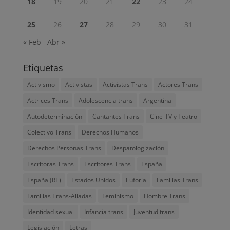
18
19
20
21
22
23
24
25
26
27
28
29
30
31
« Feb
Abr »
Etiquetas
Activismo
Activistas
Activistas Trans
Actores Trans
Actrices Trans
Adolescencia trans
Argentina
Autodeterminación
Cantantes Trans
Cine-TV y Teatro
Colectivo Trans
Derechos Humanos
Derechos Personas Trans
Despatologización
Escritoras Trans
Escritores Trans
España
España (RT)
Estados Unidos
Euforia
Familias Trans
Familias Trans-Aliadas
Feminismo
Hombre Trans
Identidad sexual
Infancia trans
Juventud trans
Legislación
Letras