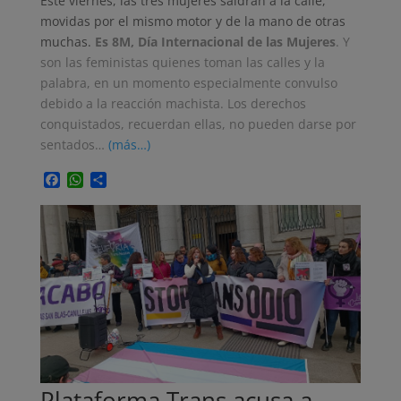
Este viernes, las tres mujeres saldrán a la calle,
movidas por el mismo motor y de la mano de otras
muchas.
Es 8M, Día Internacional de las Mujeres
. Y
son las feministas quienes toman las calles y la
palabra, en un momento especialmente convulso
debido a la reacción machista. Los derechos
conquistados, recuerdan ellas, no pueden darse por
sentados…
(más…)
Facebook
WhatsApp
Compartir
Plataforma Trans acusa a