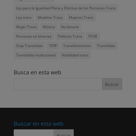
Ley para la Igualdad Plena y Efectiva de las Personas Trans
Ley trans
Modelos Trans
Mujeres Trans
Mujer Trans
Música
No-binarie
Personas no binarias
Políticas Trans
PSOE
Stop Transfobia
TERF
Transfeminismo
Transfobia
Transfobia institucional
Visibilidad trans
Busca en esta web
Buscar en esta web