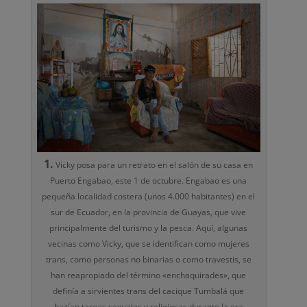
1.
Vicky posa para un retrato en el salón de su casa en
Puerto Engabao, este 1 de octubre. Engabao es una
pequeña localidad costera (unos 4.000 habitantes) en el
sur de Ecuador, en la provincia de Guayas, que vive
principalmente del turismo y la pesca. Aquí, algunas
vecinas como Vicky, que se identifican como mujeres
trans, como personas no binarias o como travestis, se
han reapropiado del término «enchaquirades», que
definía a sirvientes trans del cacique Tumbalá que
hacían tareas sexuales y religiosas durante la era