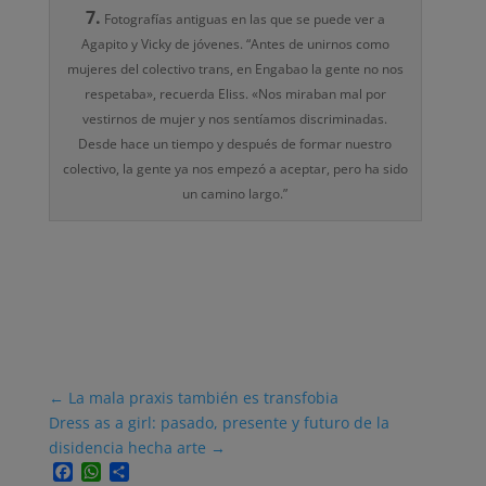
7.
Fotografías antiguas en las que se puede ver a
Agapito y Vicky de jóvenes. “Antes de unirnos como
mujeres del colectivo trans, en Engabao la gente no nos
respetaba», recuerda Eliss. «Nos miraban mal por
vestirnos de mujer y nos sentíamos discriminadas.
Desde hace un tiempo y después de formar nuestro
colectivo, la gente ya nos empezó a aceptar, pero ha sido
un camino largo.”
←
La mala praxis también es transfobia
Dress as a girl: pasado, presente y futuro de la
disidencia hecha arte
→
Facebook
WhatsApp
Compartir