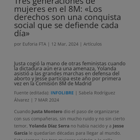
Tres generaciones de
mujeres en el 8M: «Los
derechos son una conquista
social que se defiende cada
día»
por
Euforia FTA
|
12 Mar, 2024
|
Artículos
Justa cogió la mano de otras feministas cuando
la dictadura aún era una amenaza, Yolanda
asistió a las grandes marchas en defensa del
aborto y Jesse participa este año por primera
vez en la Comisión 8M de Madrid
Fuente (editada):
INFOLIBRE
| Sabela Rodríguez
Álvarez | 7 MAR 2024
Cuando
Justa Montero
dio el paso de organizarse
con sus compañeras, sin mucho ruido y no sin cierto
temor,
Yolan
da Díaz Serra
no había nacido y a
Jesse
García
le quedarían décadas para llegar al mundo.