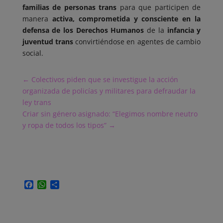
familias de personas trans
para que participen de
manera
activa, comprometida y consciente en la
defensa de los Derechos Humanos
de la
infancia y
juventud trans
convirtiéndose en agentes de cambio
social.
←
Colectivos piden que se investigue la acción
organizada de policías y militares para defraudar la
ley trans
Criar sin género asignado: “Elegimos nombre neutro
y ropa de todos los tipos”
→
F
W
C
a
h
o
c
a
m
e
t
p
b
s
a