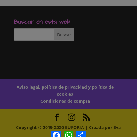
o
A
r
o
p
t
k
p
i
r
Buscar en esta web
Aviso legal, política de privacidad y política de
cookies
Condiciones de compra
Copyright © 2019-2020 EUFORIA | Creada por Eva
Facebook
WhatsApp
Compartir
Witt