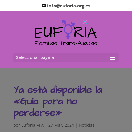
info@euforia.org.es
Seleccionar página
Ya está disponible la
«Guía para no
perderse»
por
Euforia FTA
|
27 Mar, 2024
|
Noticias