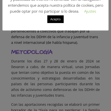
Asociación por las Infancias Transgénero
(México)
entendemos que acepta nuestra política de cookies, pero
puede optar por no participar si lo desea.
Ajustes
ACTIVISTAS ASISTENTES
Acepto
53 personas, familiares directas de personas trans,
pertenecientes a colectivos que trabajan por la
defensa de los DDHH de la infancia y juventud trans
a nivel internacional (de habla hispana).
METODOLOGÍA
Durante los días 27 y 28 de enero de 2024 se
llevaron a cabo, de manera virtual, unas Jornadas
que tenían como objetivo la puesta en común de los
conocimientos y estrategias desarrolladas en los
países de las personas participantes durante los
años de activismo como defensoras de los DDHH de
las infancias y juventudes trans.
Con las aportaciones recogidas se elaboró un primer
borrador de la “Guía para no perderse: La familia