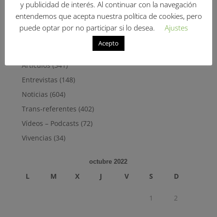
lo mantuvieron entre tres y seis años después,
y publicidad de interés. Al continuar con la navegación
tiempo que dura el seguimiento
(más…)
entendemos que acepta nuestra política de cookies, pero
puede optar por no participar si lo desea.
Ajustes
Facebook
WhatsApp
Compartir
Acepto
Categorías
Artículos
(341)
Entrevistas
(148)
Noticias
(604)
Trans-referentes
(402)
Vídeos – Podcasts
(72)
Vivencias
(34)
octubre 2022
L
M
X
J
V
S
D
1
2