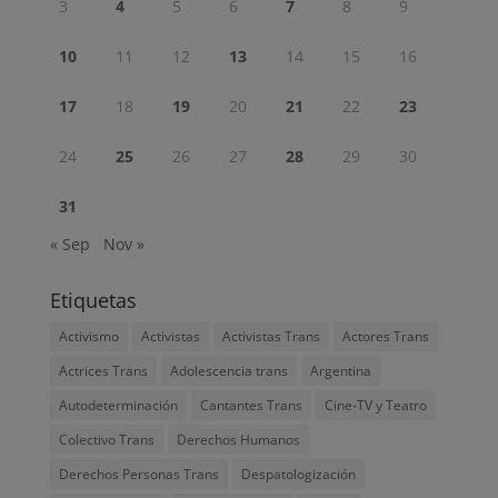
3
4
5
6
7
8
9
10
11
12
13
14
15
16
17
18
19
20
21
22
23
24
25
26
27
28
29
30
31
« Sep
Nov »
Etiquetas
Activismo
Activistas
Activistas Trans
Actores Trans
Actrices Trans
Adolescencia trans
Argentina
Autodeterminación
Cantantes Trans
Cine-TV y Teatro
Colectivo Trans
Derechos Humanos
Derechos Personas Trans
Despatologización