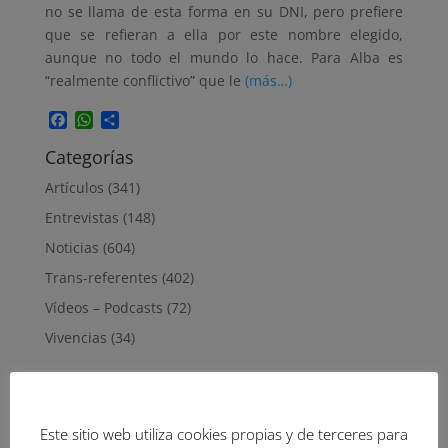
no se llama de esta forma en su DNI, pero prefiere
que se refieran a ella por este nombre elegido,
aunque no todo el mundo lo hace. Para Alba es
“realmente conflictivo” que le
(más…)
Facebook
WhatsApp
Compartir
Categorías
Artículos
(341)
Entrevistas
(148)
Noticias
(604)
Trans-referentes
(402)
Vídeos – Podcasts
(72)
Vivencias
(34)
enero 2023
L
M
X
J
V
S
D
Este sitio web utiliza cookies propias y de terceres para