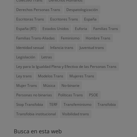
Colectivo Trans
Derechos Humanos
Derechos Personas Trans
Despatologización
Escritoras Trans
Escritores Trans
España
España (RT)
Estados Unidos
Euforia
Familias Trans
Familias Trans-Aliadas
Feminismo
Hombre Trans
Identidad sexual
Infancia trans
Juventud trans
Legislación
Letras
Ley para la Igualdad Plena y Efectiva de las Personas Trans
Ley trans
Modelos Trans
Mujeres Trans
Mujer Trans
Música
No-binarie
Personas no binarias
Políticas Trans
PSOE
Stop Transfobia
TERF
Transfeminismo
Transfobia
Transfobia institucional
Visibilidad trans
Busca en esta web