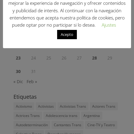
mejorar la experiencia de navegación y ofrecer contenidos
1
y publicidad de interés. Al continuar con la navegación
2
3
4
5
6
7
8
entendemos que acepta nuestra política de cookies, pero
puede optar por no participar si lo desea.
Ajustes
9
10
11
12
13
14
15
Acepto
16
17
18
19
20
21
22
23
24
25
26
27
28
29
30
31
« Dic
Feb »
Etiquetas
Activismo
Activistas
Activistas Trans
Actores Trans
Actrices Trans
Adolescencia trans
Argentina
Autodeterminación
Cantantes Trans
Cine-TV y Teatro