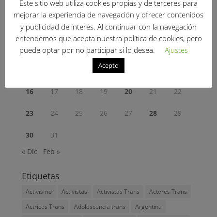
Este sitio web utiliza cookies propias y de terceres para
L
M
X
J
V
S
D
mejorar la experiencia de navegación y ofrecer contenidos
1
y publicidad de interés. Al continuar con la navegación
entendemos que acepta nuestra política de cookies, pero
2
3
4
5
6
7
8
puede optar por no participar si lo desea.
Ajustes
Acepto
9
10
11
12
13
14
15
16
17
18
19
20
21
22
23
24
25
26
27
28
29
30
31
« Dic
Feb »
Etiquetas
Activismo
Activistas
Activistas Trans
Actores Trans
Actrices Trans
Adolescencia trans
Argentina