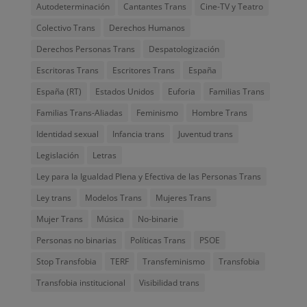
Autodeterminación
Cantantes Trans
Cine-TV y Teatro
Colectivo Trans
Derechos Humanos
Derechos Personas Trans
Despatologización
Escritoras Trans
Escritores Trans
España
España (RT)
Estados Unidos
Euforia
Familias Trans
Familias Trans-Aliadas
Feminismo
Hombre Trans
Identidad sexual
Infancia trans
Juventud trans
Legislación
Letras
Ley para la Igualdad Plena y Efectiva de las Personas Trans
Ley trans
Modelos Trans
Mujeres Trans
Mujer Trans
Música
No-binarie
Personas no binarias
Políticas Trans
PSOE
Stop Transfobia
TERF
Transfeminismo
Transfobia
Transfobia institucional
Visibilidad trans