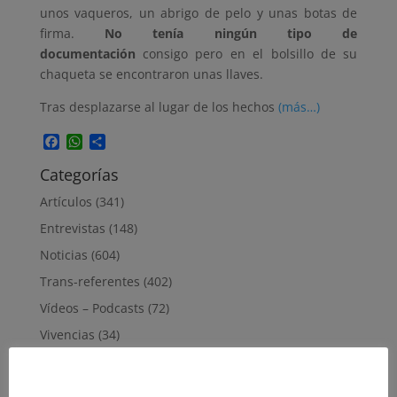
unos vaqueros, un abrigo de pelo y unas botas de
firma.
No tenía ningún tipo de
documentación
consigo pero en el bolsillo de su
chaqueta se encontraron unas llaves.
Tras desplazarse al lugar de los hechos
(más…)
Facebook
WhatsApp
Compartir
Categorías
Artículos
(341)
Entrevistas
(148)
Noticias
(604)
Trans-referentes
(402)
Vídeos – Podcasts
(72)
Vivencias
(34)
enero 2023