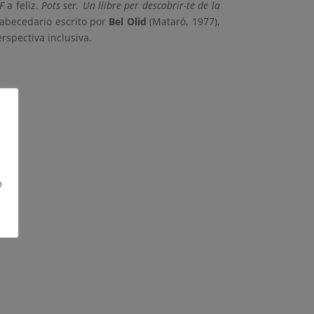
F
a feliz.
Pots ser. Un llibre per descobrir-te de la
 abecedario escrito por
Bel Olid
(Mataró, 1977),
spectiva inclusiva.
o