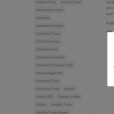
La l
Actores Trans
Actrices Trans
A a 
Adolescencia trans
que 
Argentina
Publ
Autodeterminación
Cantantes Trans
Cine-TV y Teatro
Colectivo Trans
Derechos Humanos
Derechos Personas Trans
Despatologización
Escritoras Trans
Escritores Trans
España
España (RT)
Estados Unidos
Euforia
Familias Trans
Familias Trans-Aliadas