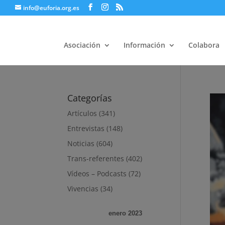
info@euforia.org.es
Asociación
Información
Colabora
Categorías
Artículos
(341)
Entrevistas
(148)
Noticias
(604)
Trans-referentes
(402)
Vídeos – Podcasts
(72)
Vivencias
(34)
enero 2023