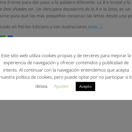
etra
D
sirve para dar paso a la palabra diferente. La
B
a brutal y la
la Zeta
(
Puedes ser. Un libro para descubrirte de la A a la Zeta
), es un
sirve para que los más pequeños conozcan las letras desde una per
icado en Pol·len Edicions y con ilustraciones
(más…)
Facebook
WhatsApp
Compartir
Este sitio web utiliza cookies propias y de terceres para mejorar la
experiencia de navegación y ofrecer contenidos y publicidad de
interés. Al continuar con la navegación entendemos que acepta
nuestra política de cookies, pero puede optar por no participar si l
desea.
Ajustes
Acepto