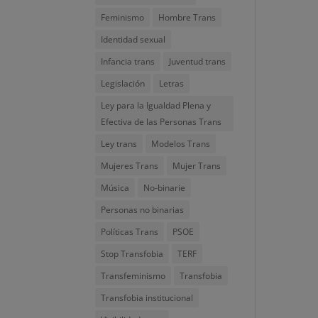
Feminismo
Hombre Trans
Identidad sexual
Infancia trans
Juventud trans
Legislación
Letras
Ley para la Igualdad Plena y
Efectiva de las Personas Trans
Ley trans
Modelos Trans
Mujeres Trans
Mujer Trans
Música
No-binarie
Personas no binarias
Políticas Trans
PSOE
Stop Transfobia
TERF
Transfeminismo
Transfobia
Transfobia institucional