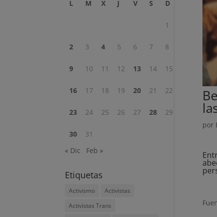
L
M
X
J
V
S
D
1
2
3
4
5
6
7
8
9
10
11
12
13
14
15
16
17
18
19
20
21
22
Be
la
23
24
25
26
27
28
29
por
30
31
« Dic
Feb »
Ent
abe
per
Etiquetas
Activismo
Activistas
Fuen
Activistas Trans