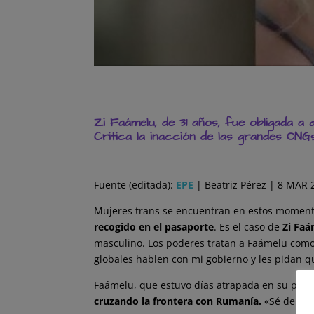
Zi Faámelu, de 31 años, fue obligada a
Critica la inacción de las grandes ONG
Fuente (editada):
EPE
| Beatriz Pérez | 8 MAR 
Mujeres trans se encuentran en estos momen
recogido en el pasaporte
. Es el caso de
Zi Fa
masculino. Los poderes tratan a Faámelu como 
globales hablen con mi gobierno y les pidan 
Faámelu, que estuvo días atrapada en su país,
cruzando la frontera con Rumanía
.
«Sé de per