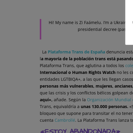
Hi! My name is Zi Faámelu. I’m a Ukrainian
presidential decree (passpo
La
Plataforma Trans de España
denuncia est
l
a mayoría de la población trans está pasand
Plataforma Trans, que aglutina a todos los
col
Internacional o Human Rights Watch
no les c
entidades LGTBIQA+, a las que les llegan cas
personas más vulnerables, mujeres, ancianes
que las crisis y los conflictos bélicos golpean
aquí»,
añade. Según la
Organización Mundial 
Trans, equivaldría a
unas 130.000 personas.
«S
bloqueo que supone para transitar el no tener
cuenta
Cambrollé
. La Plataforma Trans lanza 
«ESTOY ABANDONADA»