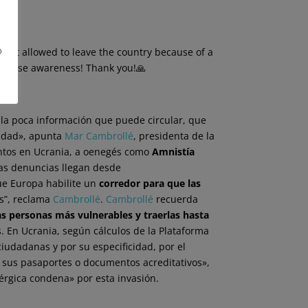
o
m not allowed to leave the country because of a
e raise awareness! Thank you!🙏
 la poca información que puede circular, que
tidad», apunta
Mar Cambrollé
,
presidenta de la
ntos en Ucrania, a oenegés como
Amnistía
Las denuncias llegan desde
ue Europa habilite un
corredor para que las
s”, reclama
Cambrollé
.
Cambrollé
recuerda
as personas más vulnerables y traerlas hasta
s. En Ucrania, según cálculos de la Plataforma
iudadanas y por su especificidad, por el
n sus pasaportes o documentos acreditativos»,
érgica condena» por esta invasión.