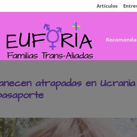
Artículos
Entre
Recomenda
necen atrapadas en Ucrania 
pasaporte