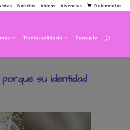
vistas
Noticias
Vídeos
Vivencias
0 elementos
mos
Tienda solidaria
Contacta
porque su identidad