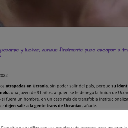
 quedarse y luchar, aunque finalmente pudo escapar a t
s
2022
tos
atrapadas en Ucrania,
sin poder salir del país, porque
su ident
ámelu,
una joven de 31 años, a quien se le denegó la huida de Ucra
si fuera un hombre, en un caso más de transfobia institucionaliza
que
dejen salir a la gente trans de Ucrania»,
añade.
 logró finalmente salir en coche conducido por una amistad, sortea
sonas que han salido a través del bosque», cuenta.
Este sitio web utiliza cookies propias y de terceres para mejorar la