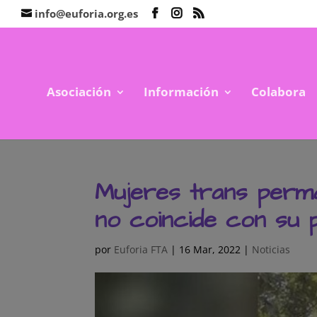
info@euforia.org.es
Asociación
Información
Colabora
Mujeres trans perma
no coincide con su 
por
Euforia FTA
|
16 Mar, 2022
|
Noticias