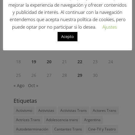
mejorar la experiencia de navegación y ofrecer contenidos
L
M
X
J
V
S
D
y publicidad de interés. Al continuar con la navegación
entendemos que acepta nuestra política de cookies, pero
1
2
3
puede optar por no participar si lo desea.
Ajustes
4
5
6
7
8
9
10
Acepto
11
12
13
14
15
16
17
18
19
20
21
22
23
24
25
26
27
28
29
30
« Ago
Oct »
Etiquetas
Activismo
Activistas
Activistas Trans
Actores Trans
Actrices Trans
Adolescencia trans
Argentina
Autodeterminación
Cantantes Trans
Cine-TV y Teatro