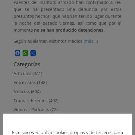
Fuentes del Instituto armado han confirmado a EFE
que se ha presentado una denuncia por estos
presuntos hechos, que habrían tenido lugar durante
la noche del pasado viernes, así como que por el
momento
no se han producido detenciones.
Según adelantan distintos medios
(más…)
Facebook
WhatsApp
Compartir
Categorías
Artículos
(341)
Entrevistas
(148)
Noticias
(604)
Trans-referentes
(402)
Vídeos – Podcasts
(72)
Vivencias
(34)
Este sitio web utiliza cookies propias y de terceres para
septiembre 2023