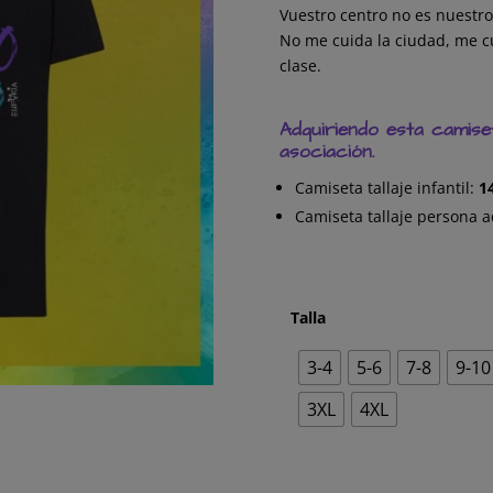
Vuestro centro no es nuestro 
No me cuida la ciudad, me cu
clase.
Adquiriendo esta camis
asociación.
Camiseta tallaje infantil:
1
Camiseta tallaje persona a
Talla
3-4
5-6
7-8
9-10
3XL
4XL