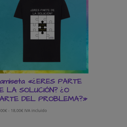
amiseta «¿ERES PARTE
E LA SOLUCIÓN? ¿O
ARTE DEL PROBLEMA?»
Rango
,00
€
-
18,00
€
IVA incluido
de
precios: