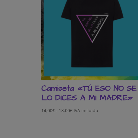
Camiseta «TÚ ESO NO SE
LO DICES A MI MADRE»
Rango
14,00
€
-
18,00
€
IVA incluido
de
precios:
desde