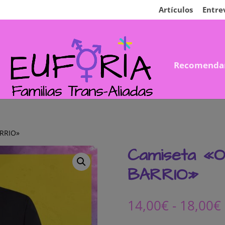
Artículos
Entre
Recomenda
ARRIO»
Camiseta «
BARRIO»
14,00
€
-
18,00
€