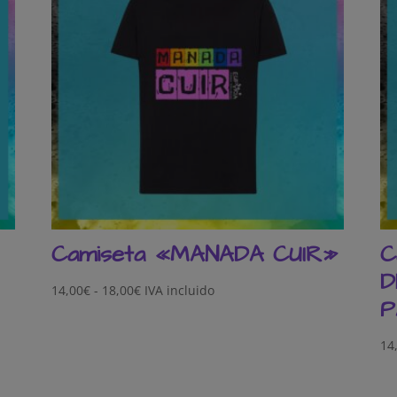
Camiseta «MANADA CUIR»
C
D
Rango
14,00
€
-
18,00
€
IVA incluido
P
de
precios:
14
desde
14,00€
hasta