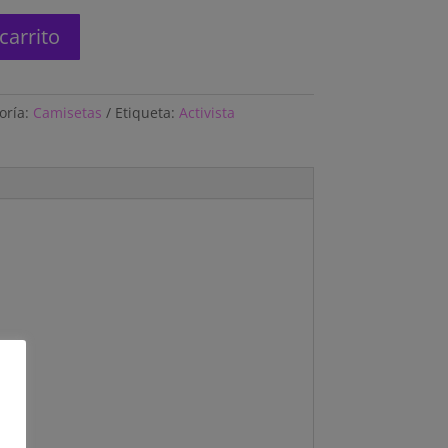
carrito
oría:
Camisetas
Etiqueta:
Activista