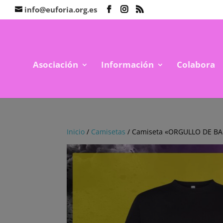
info@euforia.org.es
Asociación
Información
Colabora
Inicio
/
Camisetas
/ Camiseta «ORGULLO DE B