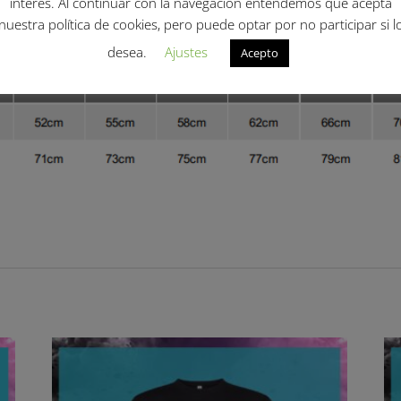
interés. Al continuar con la navegación entendemos que acepta
nuestra política de cookies, pero puede optar por no participar si l
dulta:
desea.
Ajustes
Acepto