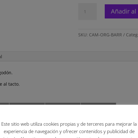
Camiseta
Añadir al 
"ORGULLO
DE
BARRIO"
cantidad
SKU:
CAM-ORG-BARR
Categ
al
godón.
e al tacto.
Este sitio web utiliza cookies propias y de terceres para mejorar la
experiencia de navegación y ofrecer contenidos y publicidad de