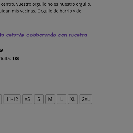
precios:
centro, vuestro orgullo no es nuestro orgullo.
desde
idan mis vecinas. Orgullo de barrio y de
14,00€
hasta
18,00€
eta estarás colaborando con nuestra
4€
dulta:
18€
11-12
XS
S
M
L
XL
2XL