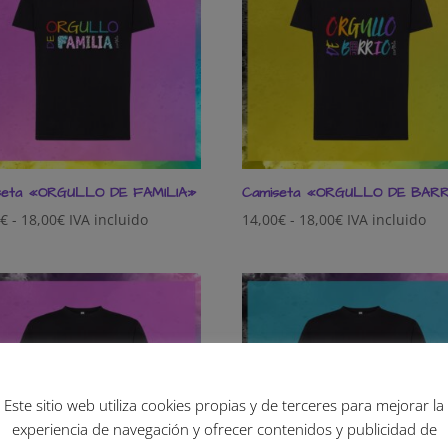
seta «ORGULLO DE FAMILIA»
Camiseta «ORGULLO DE BARR
Rango
Rango
0
€
-
18,00
€
IVA incluido
14,00
€
-
18,00
€
IVA incluido
de
de
precios:
precios:
desde
desde
14,00€
14,00€
hasta
hasta
18,00€
18,00€
Este sitio web utiliza cookies propias y de terceres para mejorar la
experiencia de navegación y ofrecer contenidos y publicidad de