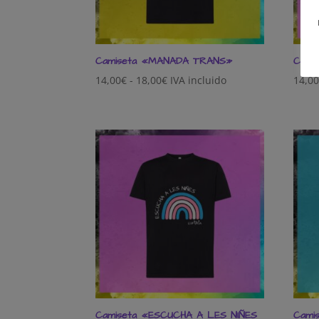
Camiseta «MANADA TRANS»
Cami
Rango
14,00
€
-
18,00
€
IVA incluido
14,0
de
precios:
desde
14,00€
hasta
18,00€
Camiseta «ESCUCHA A LES NIÑES
Cami