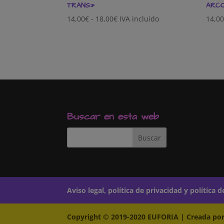
TRANS»
ARCO
Rango
14,00
€
-
18,00
€
IVA incluido
14,0
de
precios:
desde
14,00€
hasta
18,00€
Buscar en esta web
Aviso legal, política de privacidad y política 
Copyright © 2019-2020 EUFORIA | Creada por