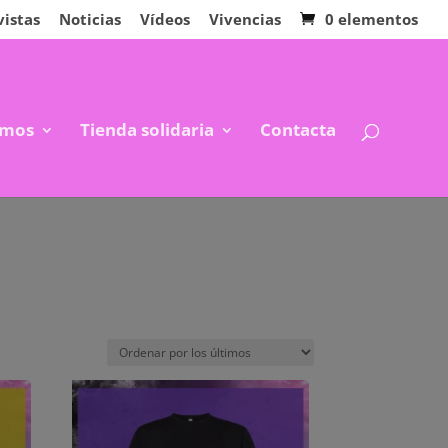
vistas
Noticias
Vídeos
Vivencias
0 elementos
mos
Tienda solidaria
Contacta