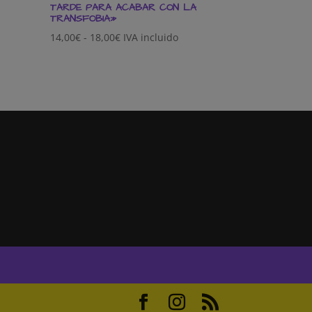
TARDE PARA ACABAR CON LA
TRANSFOBIA»
Rango
14,00
€
-
18,00
€
IVA incluido
de
precios:
desde
14,00€
hasta
18,00€