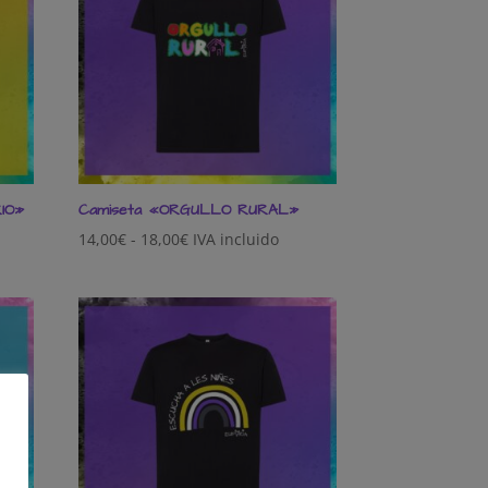
IO»
Camiseta «ORGULLO RURAL»
Rango
14,00
€
-
18,00
€
IVA incluido
de
precios:
desde
14,00€
hasta
18,00€