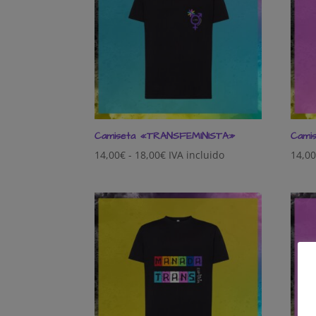
Camiseta «TRANSFEMINISTA»
Cami
Rango
14,00
€
-
18,00
€
IVA incluido
14,0
de
precios:
desde
14,00€
hasta
18,00€