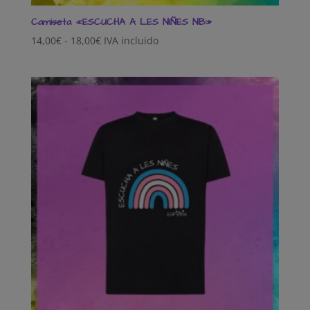
Camiseta «ESCUCHA A LES NIÑES NB»
Rango
14,00
€
-
18,00
€
IVA incluido
de
precios:
desde
14,00€
hasta
18,00€