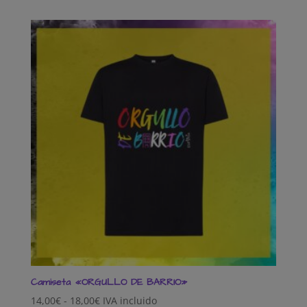
precios:
desde
14,00€
hasta
18,00€
Camiseta «ORGULLO DE BARRIO»
Rango
14,00
€
-
18,00
€
IVA incluido