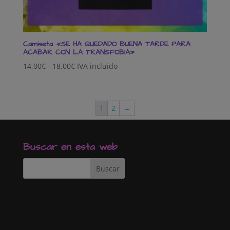
Camiseta «SE HA QUEDADO BUENA TARDE PARA
ACABAR CON LA TRANSFOBIA»
Rango
14,00
€
-
18,00
€
IVA incluido
de
precios:
desde
1
2
→
14,00€
hasta
18,00€
Buscar en esta web