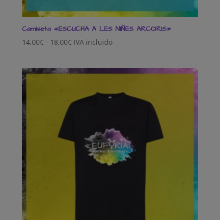
Camiseta «ESCUCHA A LES NIÑES ARCOIRIS»
Rango
14,00
€
-
18,00
€
IVA incluido
de
precios:
desde
14,00€
hasta
18,00€