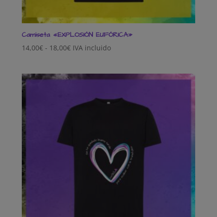
Camiseta «EXPLOSIÓN EUFÓRICA»
Rango
14,00
€
-
18,00
€
IVA incluido
de
precios:
desde
14,00€
hasta
18,00€