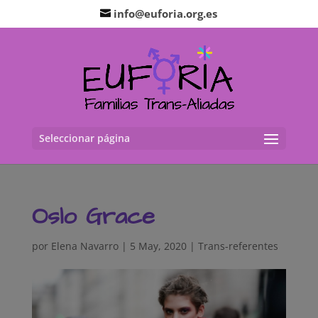
info@euforia.org.es
Seleccionar página
Oslo Grace
por
Elena Navarro
|
5 May, 2020
|
Trans-referentes