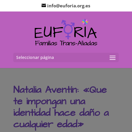
info@euforia.org.es
Seleccionar página
Natalia Aventín: «Que
te impongan una
identidad hace daño a
cualquier edad»