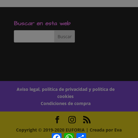
o
A
r
o
p
t
k
p
i
r
Buscar en esta web
Aviso legal, política de privacidad y política de
cookies
Condiciones de compra
Copyright © 2019-2020 EUFORIA | Creada por Eva
Facebook
WhatsApp
Compartir
Witt