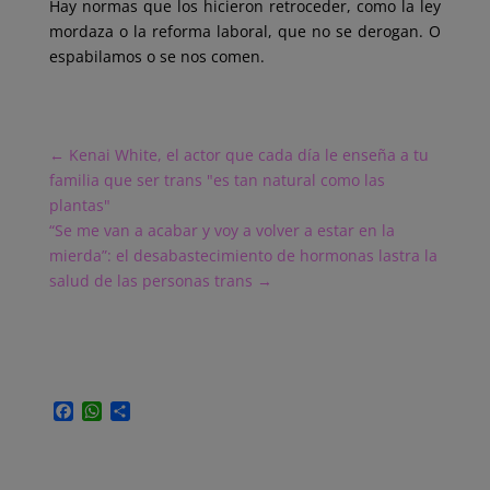
Hay normas que los hicieron retroceder, como la ley
mordaza o la reforma laboral, que no se derogan. O
espabilamos o se nos comen.
←
Kenai White, el actor que cada día le enseña a tu
familia que ser trans "es tan natural como las
plantas"
“Se me van a acabar y voy a volver a estar en la
mierda”: el desabastecimiento de hormonas lastra la
salud de las personas trans
→
F
W
C
a
h
o
c
a
m
e
t
p
b
s
a