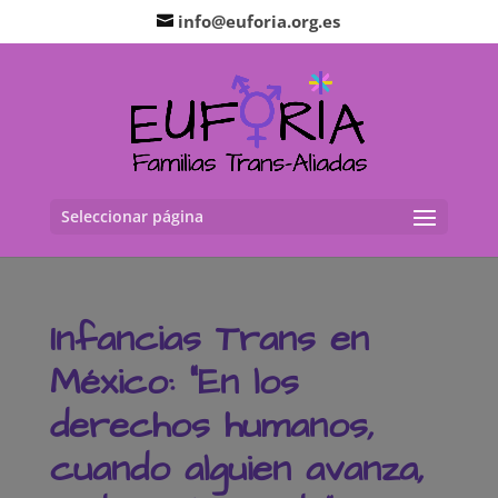
info@euforia.org.es
Seleccionar página
Infancias Trans en
México: “En los
derechos humanos,
cuando alguien avanza,