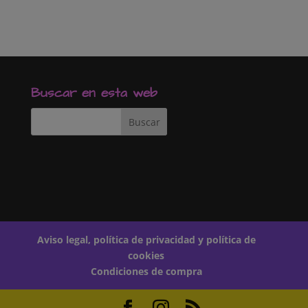
a
h
o
c
a
m
e
t
p
b
s
a
o
A
r
o
p
t
k
p
i
r
Buscar en esta web
Aviso legal, política de privacidad y política de
cookies
Condiciones de compra