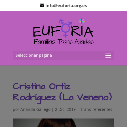
info@euforia.org.es
Seleccionar página
Cristina Ortiz
Rodríguez (La Veneno)
por
Ananda Gallego
|
2 Dic, 2019
|
Trans-referentes