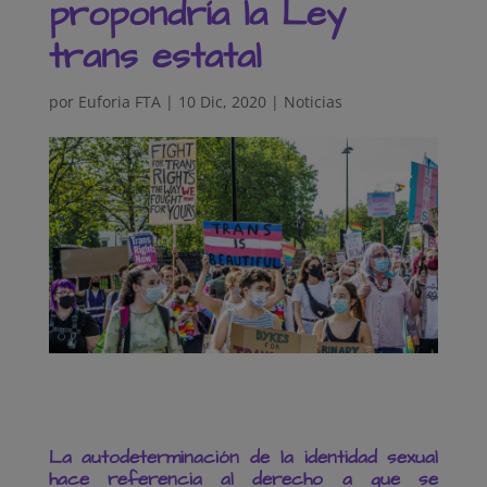
propondría la Ley
trans estatal
por
Euforia FTA
|
10 Dic, 2020
|
Noticias
La autodeterminación de la identidad sexual
hace referencia al derecho a que se