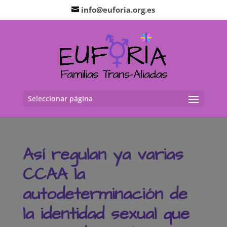
info@euforia.org.es
Seleccionar página
Así regulan ya varias
CCAA la
autodeterminación de
la identidad sexual que