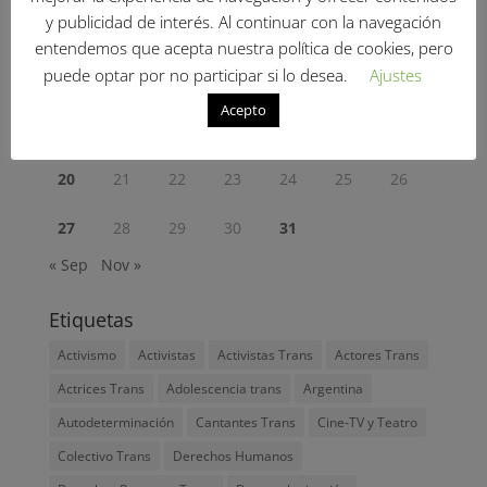
y publicidad de interés. Al continuar con la navegación
1
2
3
4
5
entendemos que acepta nuestra política de cookies, pero
puede optar por no participar si lo desea.
Ajustes
6
7
8
9
10
11
12
Acepto
13
14
15
16
17
18
19
20
21
22
23
24
25
26
27
28
29
30
31
« Sep
Nov »
Etiquetas
Activismo
Activistas
Activistas Trans
Actores Trans
Actrices Trans
Adolescencia trans
Argentina
Autodeterminación
Cantantes Trans
Cine-TV y Teatro
Colectivo Trans
Derechos Humanos