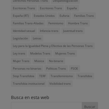
Derechos Personas Trans
Despatologización
Escritoras Trans
Escritores Trans
España
España (RT)
Estados Unidos
Euforia
Familias Trans
Familias Trans-Aliadas
Feminismo
Hombre Trans
Identidad sexual
Infancia trans
Juventud trans
Legislación
Letras
Ley para la Igualdad Plena y Efectiva de las Personas Trans
Ley trans
Modelos Trans
Mujeres Trans
Mujer Trans
Música
No-binarie
Personas no binarias
Políticas Trans
PSOE
Stop Transfobia
TERF
Transfeminismo
Transfobia
Transfobia institucional
Visibilidad trans
Busca en esta web