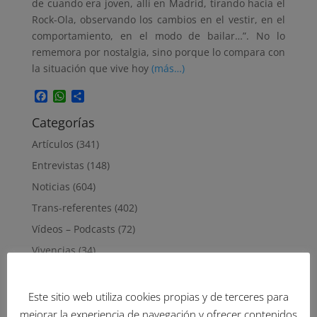
de cuando era joven, allí en Madrid, tirando hacia el
Rock-Ola, observando los cambios en el vestir, en el
comportamiento, en el modo de bailar…”. No lo
rememora por nostalgia, sino porque lo compara con
la situación que vive hoy
(más…)
Facebook
WhatsApp
Compartir
Categorías
Artículos
(341)
Entrevistas
(148)
Noticias
(604)
Trans-referentes
(402)
Vídeos – Podcasts
(72)
Vivencias
(34)
octubre 2025
Este sitio web utiliza cookies propias y de terceres para
L
M
X
J
V
S
D
mejorar la experiencia de navegación y ofrecer contenidos