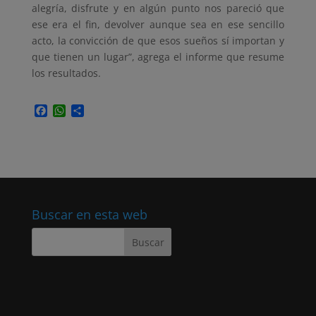
alegría, disfrute y en algún punto nos pareció que
ese era el fin, devolver aunque sea en ese sencillo
acto, la convicción de que esos sueños sí importan y
que tienen un lugar”, agrega el informe que resume
los resultados.
F
W
C
a
h
o
c
a
m
e
t
p
b
s
a
o
A
r
o
p
t
k
p
i
r
Buscar en esta web