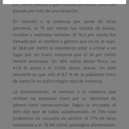
por ciento debido a que muchas personas trans han
pasado por más de una situación.
En relación a la violencia por parte de otras
personas, el 75 por ciento fue víctima de burlas,
insultos y maltratos verbales. El 76,3 por ciento fue
llamade por el nombre o género que no es el suyo.
Al 38,8 por ciento le impidieron estar o entrar a un
lugar por ser trans, mientras que el 34 por ciento
recibió amenazas. Un 38% sufrió abuso físico, un
41,8 % acoso y el 23,6% abuso sexual. Un dato
relevante es que sólo el 8,7 % de la población trans
de Santa Fe no sufrió ningún tipo de violencia.
La discriminación, el rechazo o la violencia que
reciben las personas trans por su identidad de
género tiene consecuencias. Según la encuesta, el
65% dijo que se había autolesionado, el 75% tuvo
problemas de consumo de alcohol, el 77% de otras
sustancias y el 78,6% sufrió patologías alimentarias.