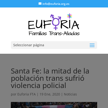
info@euforia.org.es
Seleccionar página
Santa Fe: la mitad de la
población trans sufrió
violencia policial
por
Euforia FTA
|
19 Ene, 2020
|
Noticias