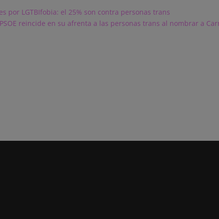
es por LGTBIfobia: el 25% son contra personas trans
 PSOE reincide en su afrenta a las personas trans al nombrar a Ca