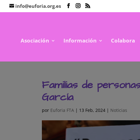
info@euforia.org.es
Asociación
Información
Colabora
Familias de personas
García
por
Euforia FTA
|
13 Feb, 2024
|
Noticias