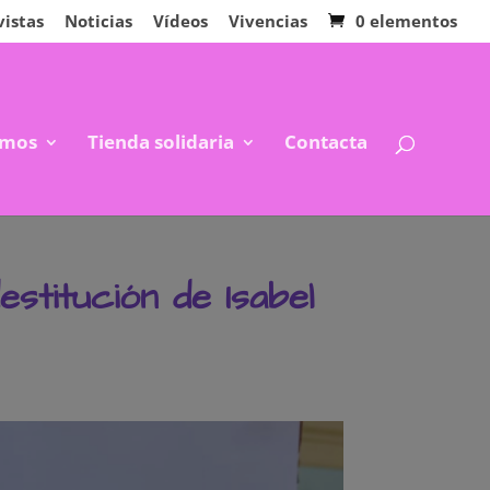
vistas
Noticias
Vídeos
Vivencias
0 elementos
mos
Tienda solidaria
Contacta
estitución de Isabel