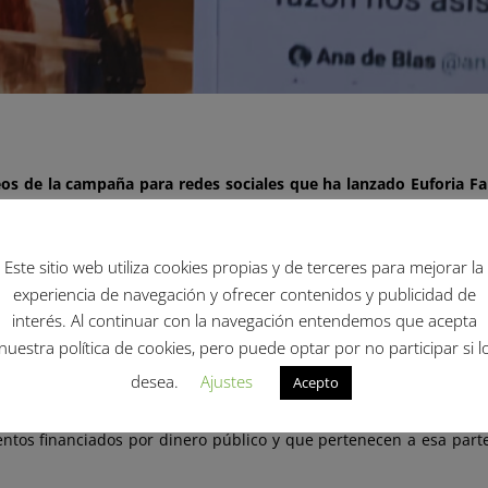
eos de la campaña para redes sociales que ha lanzado Euforia Fam
sabel García.
r madres y padres de personas trans que piden a la Ministra la des
Este sitio web utiliza cookies propias y de terceres para mejorar la
bía hecho innumerables manifestaciones públicas en contra del r
experiencia de navegación y ofrecer contenidos y publicidad de
 invita a que otras personas que quieran apoyar la campaña gra
interés. Al continuar con la navegación entendemos que acepta
nuestra política de cookies, pero puede optar por no participar si l
 intervención en la Comisión de Igualdad del Congreso y este 
desea.
Ajustes
Acepto
urrículum digital de la Directora para su nombramiento. Dando a 
 y obviando que muchas de las afirmaciones se habían hecho fuera 
entos financiados por dinero público y que pertenecen a esa parte