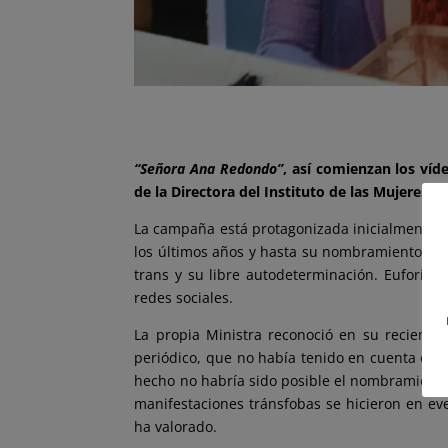
“Señora Ana Redondo”
, así comienzan los víd
de la Directora del Instituto de las Mujeres, I
La campaña está protagonizada inicialmente po
los últimos años y hasta su nombramiento, ha
trans y su libre autodeterminación. Euforia
redes sociales.
La propia Ministra reconoció en su reciente
periódico, que no había tenido en cuenta el c
hecho no habría sido posible el nombramiento
manifestaciones tránsfobas se hicieron en ev
ha valorado.