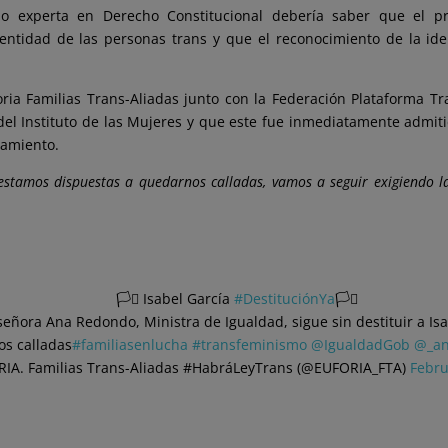
o experta en Derecho Constitucional debería saber que el pr
identidad de las personas trans y que el reconocimiento de la i
ia Familias Trans-Aliadas junto con la Federación Plataforma T
el Instituto de las Mujeres y que este fue inmediatamente admiti
ramiento.
o estamos dispuestas a quedarnos calladas, vamos a seguir exigiendo l
🏳️‍⚧️ Isabel García
#DestituciónYa
🏳️‍⚧️
La señora Ana Redondo, Ministra de Igualdad, sigue sin destituir a Is
os calladas
#familiasenlucha
#transfeminismo
@IgualdadGob
@_an
IA. Familias Trans-Aliadas #HabráLeyTrans (@EUFORIA_FTA)
Febru