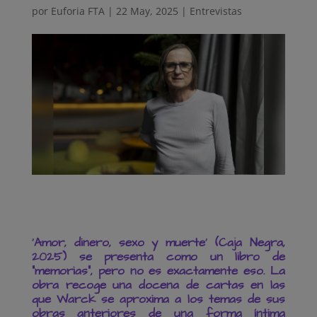
por
Euforia FTA
|
22 May, 2025
|
Entrevistas
‘Amor, dinero, sexo y muerte’ (Caja Negra,
2025) se presenta como un libro de
“memorias”, pero no es exactamente eso. La
obra recoge una docena de cartas en las
que Warck se aproxima a los temas de sus
obras anteriores de una forma íntima