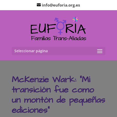
info@euforia.org.es
Seleccionar página
McKenzie Wark: “Mi
transición fue como
un montón de pequeñas
ediciones”