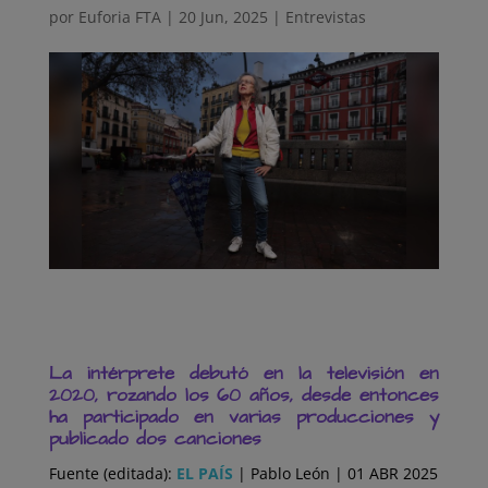
por
Euforia FTA
|
20 Jun, 2025
|
Entrevistas
La intérprete debutó en la televisión en
2020, rozando los 60 años, desde entonces
ha participado en varias producciones y
publicado dos canciones
Fuente (editada):
EL PAÍS
| Pablo León | 01 ABR 2025