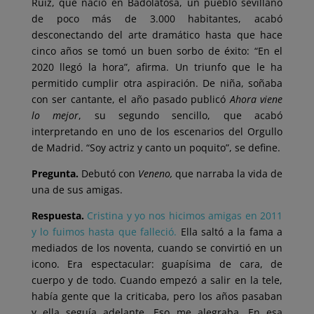
Ruiz, que nació en Badolatosa, un pueblo sevillano
de poco más de 3.000 habitantes, acabó
desconectando del arte dramático hasta que hace
cinco años se tomó un buen sorbo de éxito: “En el
2020 llegó la hora”, afirma. Un triunfo que le ha
permitido cumplir otra aspiración. De niña, soñaba
con ser cantante, el año pasado publicó
Ahora viene
lo mejor
, su segundo sencillo, que acabó
interpretando en uno de los escenarios del Orgullo
de Madrid. “Soy actriz y canto un poquito”, se define.
Pregunta.
Debutó con
Veneno,
que narraba la vida de
una de sus amigas.
Respuesta.
Cristina y yo nos hicimos amigas en 2011
y lo fuimos hasta que falleció.
Ella saltó a la fama a
mediados de los noventa, cuando se convirtió en un
icono. Era espectacular: guapísima de cara, de
cuerpo y de todo. Cuando empezó a salir en la tele,
había gente que la criticaba, pero los años pasaban
y ella seguía adelante. Eso me alegraba. En esa