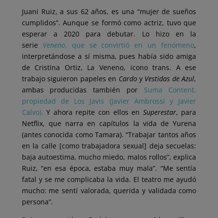
Juani Ruiz, a sus 62 años, es una “mujer de sueños
cumplidos”. Aunque se formó como actriz, tuvo que
esperar a 2020 para debutar. Lo hizo en la
serie
Veneno
, que se convirtió en un fenómeno
,
interpretándose a sí misma, pues había sido amiga
de Cristina Ortiz, La Veneno, icono trans. A ese
trabajo siguieron papeles en
Cardo
y
Vestidas de Azul
,
ambas producidas también por
Suma Content,
propiedad de Los Javis (Javier Ambrossi y Javier
Calvo).
Y ahora repite con ellos
en
Superestar
, para
Netflix, que narra en capítulos la vida de Yurena
(antes conocida como Tamara). “Trabajar tantos años
en la calle [como trabajadora sexual] deja secuelas:
baja autoestima, mucho miedo, malos rollos”, explica
Ruiz, “en esa época, estaba muy mala”. “Me sentía
fatal y se me complicaba la vida. El teatro me ayudó
mucho: me sentí valorada, querida y validada como
persona”.