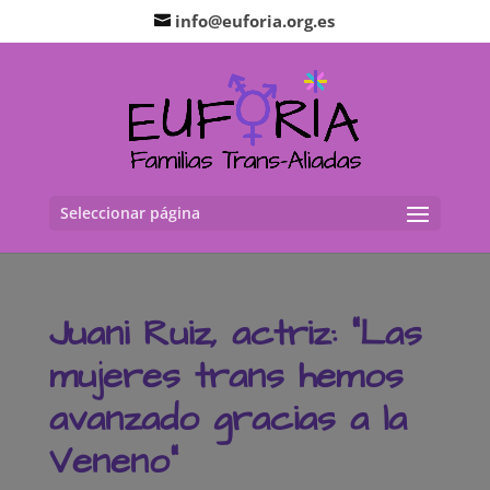
info@euforia.org.es
Seleccionar página
Juani Ruiz, actriz: “Las
mujeres trans hemos
avanzado gracias a la
Veneno”