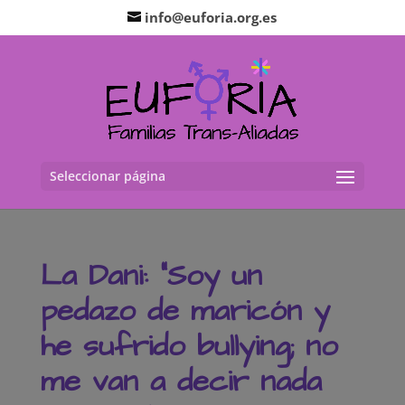
info@euforia.org.es
Seleccionar página
La Dani: “Soy un
pedazo de maricón y
he sufrido bullying; no
me van a decir nada