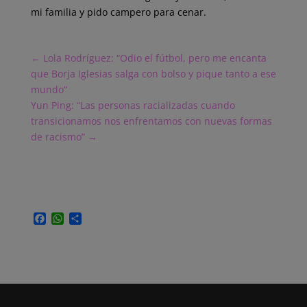
mi familia y pido campero para cenar.
←
Lola Rodríguez: “Odio el fútbol, pero me encanta
que Borja Iglesias salga con bolso y pique tanto a ese
mundo”
Yun Ping: “Las personas racializadas cuando
transicionamos nos enfrentamos con nuevas formas
de racismo”
→
F
W
C
a
h
o
c
a
m
e
t
p
b
s
a
o
A
r
o
p
t
k
p
i