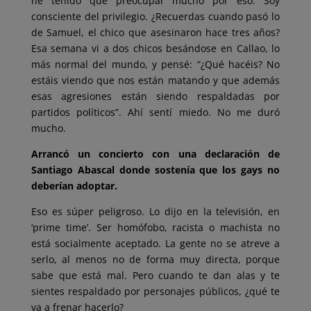
he tenido que preocupar mucho por eso. Soy
consciente del privilegio. ¿Recuerdas cuando pasó lo
de Samuel, el chico que asesinaron hace tres años?
Esa semana vi a dos chicos besándose en Callao, lo
más normal del mundo, y pensé: “¿Qué hacéis? No
estáis viendo que nos están matando y que además
esas agresiones están siendo respaldadas por
partidos políticos”. Ahí sentí miedo. No me duró
mucho.
Arrancó un concierto con una declaración de
Santiago Abascal donde sostenía que los gays no
deberían adoptar.
Eso es súper peligroso. Lo dijo en la televisión, en
‘prime time’. Ser homófobo, racista o machista no
está socialmente aceptado. La gente no se atreve a
serlo, al menos no de forma muy directa, porque
sabe que está mal. Pero cuando te dan alas y te
sientes respaldado por personajes públicos, ¿qué te
va a frenar hacerlo?