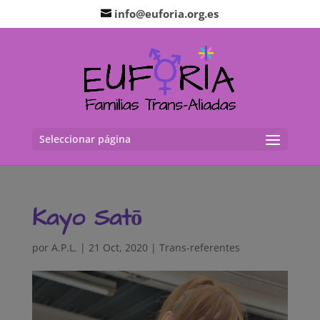
info@euforia.org.es
Seleccionar página
Kayo Satō
por
A.P.L.
|
21 Oct, 2020
|
Trans-referentes