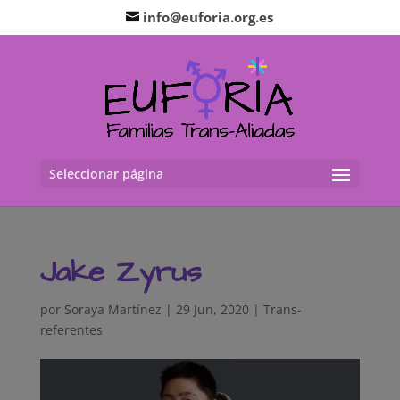
info@euforia.org.es
Seleccionar página
Jake Zyrus
por
Soraya Martínez
|
29 Jun, 2020
|
Trans-
referentes