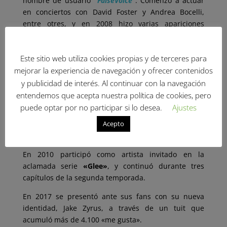
nombre de usuario
“FalseVoice”
. Comenzó a actuar
en conciertos con David Foster y Andrea Bocelli,
entre otres, y en 2008 hizo varias apariciones
internacionales en televisión, llegando a convertirse
en el protegido de Oprah Winfrey, en EE.UU.
Este sitio web utiliza cookies propias y de terceres para
Cantó el himno nacional durante la ceremonia de
mejorar la experiencia de navegación y ofrecer contenidos
investidura de Benigno Aquino III como Presi
dente
y publicidad de interés. Al continuar con la navegación
de las Filipinas y fue el intérprete del tema principal
entendemos que acepta nuestra política de cookies, pero
del vídeojuego
“Final Fantasy XIII-2”
. Zyrus ha tenido
puede optar por no participar si lo desea.
Ajustes
mucho éxito en países como Corea del Sur, Reino
Unido, Estados Unidos, Italia, Canadá, Francia, Japón,
Acepto
Tailandia, Filipinas y Singapur.
En 2010 participó como artista invitado en la
aclamada serie
«Glee»
, y continuó durante tres
capítulos de la segunda temporada.
En 2017 se presentó ante sus fans con su nueva
identidad, Jake Zyrus, a través de un tuit que
acumuló más de 4.100 «me gusta».