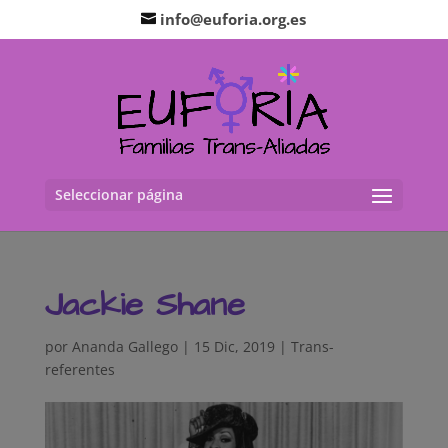
info@euforia.org.es
Seleccionar página
Jackie Shane
por
Ananda Gallego
|
15 Dic, 2019
|
Trans-
referentes