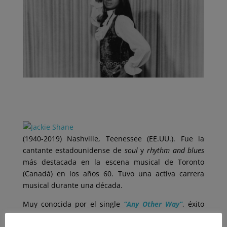
(1940-2019) Nashville, Teenessee (EE.UU.). Fue la
cantante estadounidense de
soul
y
rhythm and blues
más destacada en la escena musical de Toronto
(Canadá) en los años 60. Tuvo una activa carrera
musical durante una década.
Muy conocida por el single
“Any Other Way”
, éxito
Top 10 en Toronto en 1962, y éxito modesto de todo