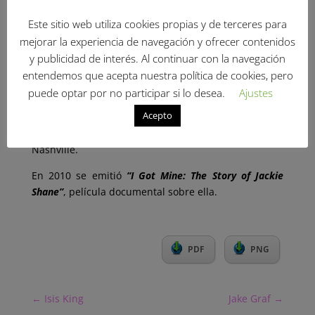
Canadá en 1967, alcanzando el puesto 68 en el
gráfico nacional de RPM en marzo.
Este sitio web utiliza cookies propias y de terceres para
mejorar la experiencia de navegación y ofrecer contenidos
Shane se desvaneció de la vida pública después de
y publicidad de interés. Al continuar con la navegación
1970, incluso sus propios compañeros de banda
perdieron el contacto con ella. Durante un tiempo
entendemos que acepta nuestra política de cookies, pero
incluso llegó a rumorearse que había muerto.
puede optar por no participar si lo desea.
Ajustes
Acepto
Se mudó a Los Ángeles para cuidar de su madre y,
tras la muerte de
esta, alrededor de 1996, volvió a
Nashville.
En 2010 se emitió
“I Got Mine: The Story of Jackie
Shane”
, película documental sobre ella.
PDF
PNG
←
Isis King
Jake Graf
→