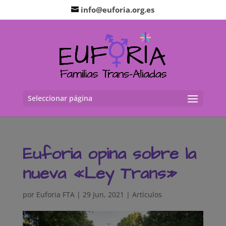
info@euforia.org.es
Seleccionar página
Euforia opina sobre la
nueva «Ley Trans»
por
Euforia FTA
|
29 Jun, 2021
|
Artículos