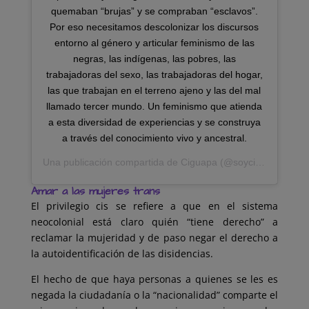
quemaban “brujas” y se compraban “esclavos”.
Por eso necesitamos descolonizar los discursos
entorno al género y articular feminismo de las
negras, las indígenas, las pobres, las
trabajadoras del sexo, las trabajadoras del hogar,
las que trabajan en el terreno ajeno y las del mal
llamado tercer mundo. Un feminismo que atienda
a esta diversidad de experiencias y se construya
a través del conocimiento vivo y ancestral.
Una publicación compartida de
Ciguapa
(@soyciguapa) el
17
Amar a las mujeres trans
El privilegio cis se refiere a que en el sistema
neocolonial está claro quién “tiene derecho” a
reclamar la mujeridad y de paso negar el derecho a
la autoidentificación de las disidencias.
El hecho de que haya personas a quienes se les es
negada la ciudadanía o la “nacionalidad” comparte el