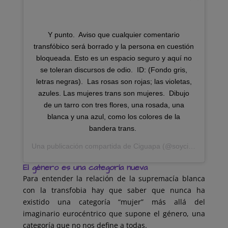
Y punto.⁣ ⁣ Aviso que cualquier comentario
transfóbico será borrado y la persona en cuestión
bloqueada. Esto es un espacio seguro y aquí no
se toleran discursos de odio.⁣ ⁣ ID: (Fondo gris,
letras negras).⁣ ⁣ Las rosas son rojas; las violetas,
azules. Las mujeres trans son mujeres.⁣ ⁣ Dibujo
de un tarro con tres flores, una rosada, una
blanca y una azul, como los colores de la
bandera trans. ⁣
Una publicación compartida de
Ciguapa
(@soyciguapa) el
28
El género es una categoría nueva
Para entender la relación de la supremacía blanca
con la transfobia hay que saber que nunca ha
existido una categoría “mujer” más allá del
imaginario eurocéntrico que supone el género, una
categoría que no nos define a todas.