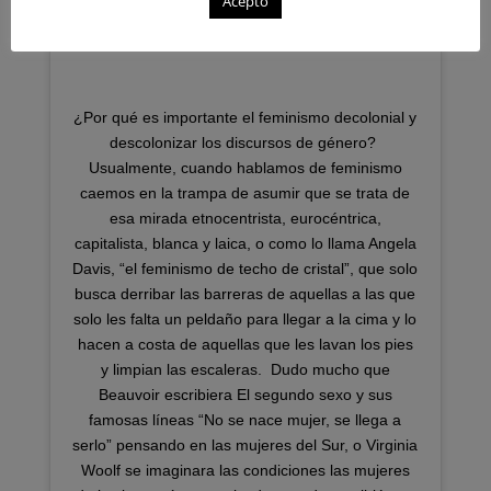
Acepto
¿Por qué es importante el feminismo decolonial y
descolonizar los discursos de género?⁣ ⁣
Usualmente, cuando hablamos de feminismo
caemos en la trampa de asumir que se trata de
esa mirada etnocentrista, eurocéntrica,
capitalista, blanca y laica, o como lo llama Angela
Davis, “el feminismo de techo de cristal”, que solo
busca derribar las barreras de aquellas a las que
solo les falta un peldaño para llegar a la cima y lo
hacen a costa de aquellas que les lavan los pies
y limpian las escaleras.⁣ ⁣ Dudo mucho que
Beauvoir escribiera El segundo sexo y sus
famosas líneas “No se nace mujer, se llega a
serlo” pensando en las mujeres del Sur, o Virginia
Woolf se imaginara las condiciones las mujeres