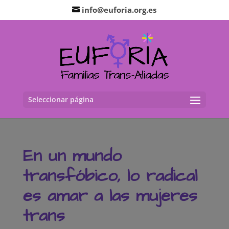
info@euforia.org.es
Seleccionar página
En un mundo
transfóbico, lo radical
es amar a las mujeres
trans