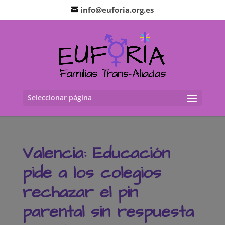
info@euforia.org.es
Seleccionar página
Valencia: Educación
pide a los colegios
rechazar el pin
parental sin respuesta