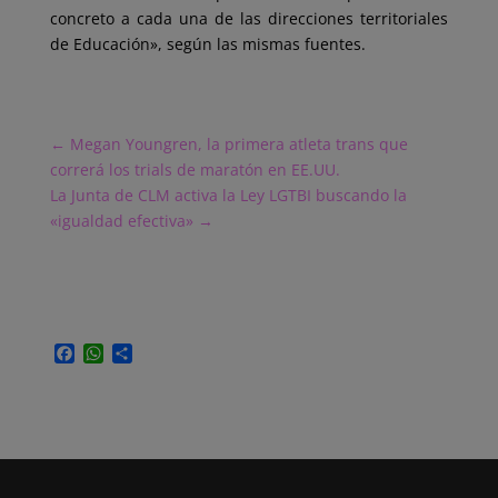
concreto a cada una de las direcciones territoriales
de Educación», según las mismas fuentes.
←
Megan Youngren, la primera atleta trans que
correrá los trials de maratón en EE.UU.
La Junta de CLM activa la Ley LGTBI buscando la
«igualdad efectiva»
→
F
W
C
a
h
o
c
a
m
e
t
p
b
s
a
o
A
r
o
p
t
k
p
i