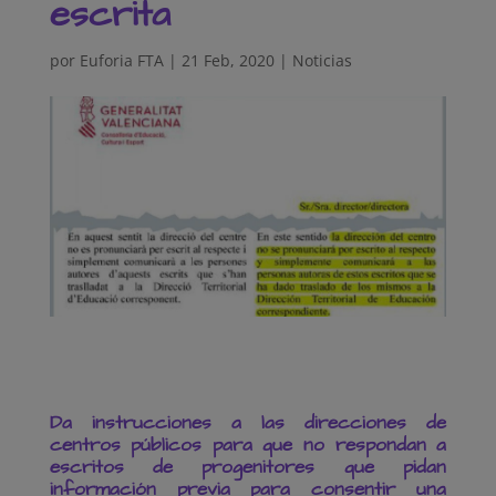
escrita
por
Euforia FTA
|
21 Feb, 2020
|
Noticias
Da instrucciones a las direcciones de
centros públicos para que no respondan a
escritos de progenitores que pidan
información previa para consentir una