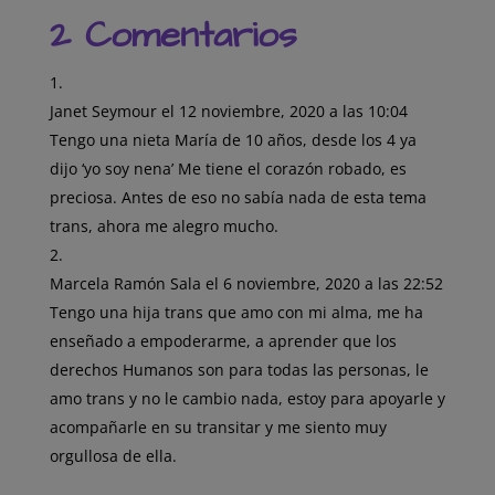
a
h
o
2 Comentarios
c
a
m
e
t
p
b
s
a
o
A
r
o
p
t
Janet Seymour
el 12 noviembre, 2020 a las 10:04
k
p
i
Tengo una nieta María de 10 años, desde los 4 ya
r
dijo ‘yo soy nena’ Me tiene el corazón robado, es
preciosa. Antes de eso no sabía nada de esta tema
trans, ahora me alegro mucho.
Marcela Ramón Sala
el 6 noviembre, 2020 a las 22:52
Tengo una hija trans que amo con mi alma, me ha
enseñado a empoderarme, a aprender que los
derechos Humanos son para todas las personas, le
amo trans y no le cambio nada, estoy para apoyarle y
acompañarle en su transitar y me siento muy
orgullosa de ella.