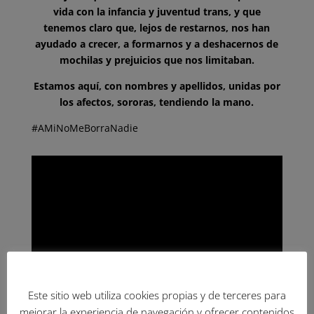
vida
con la infancia y juventud trans,
y que
tenemos claro que,
lejos de restarnos,
nos han
ayudado a crecer,
a formarnos y a deshacernos de
mochilas y
prejuicios que nos limitaban.
Estamos aquí, con nombres y apellidos,
unidas por
los afectos,
sororas,
tendiendo la mano.
#AMiNoMeBorraNadie
Este sitio web utiliza cookies propias y de terceres para
mejorar la experiencia de navegación y ofrecer contenidos