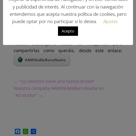
y publicidad de interés. Al continuar con la navegación
entendemos que acepta nuestra política de cookies, pero
puede optar por no participar si lo desea.
Ajustes
Acepto
Podéis descargaros todas las imágenes, para
compartirlas como queráis, desde este enlace:
#AMiNoMeBorraNadie
←
"Lo colectivo tiene una fuerza brutal"
Nuestra campaña #AMiNoMeBorraNadie en
"Acratador"
→
F
W
C