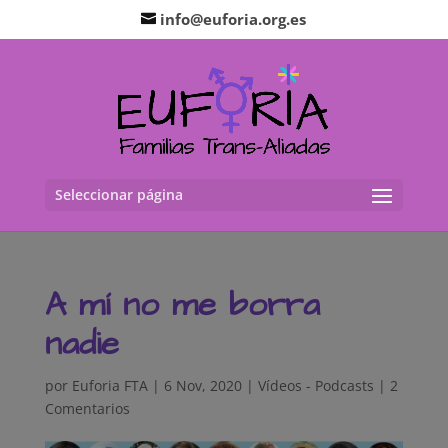
info@euforia.org.es
Seleccionar página
A mí no me borra
nadie
por
Euforia FTA
|
6 Nov, 2020
|
Vídeos - Podcasts
|
2
Comentarios