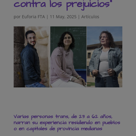
contra los prejuicios”
por
Euforia FTA
|
11 May, 2025
|
Artículos
Varias personas trans, de 23 a 62 años,
narran su experiencia residiendo en pueblos
o en capitales de provincia medianas