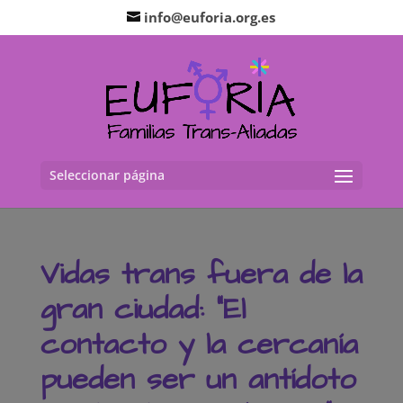
info@euforia.org.es
Seleccionar página
Vidas trans fuera de la
gran ciudad: “El
contacto y la cercanía
pueden ser un antídoto