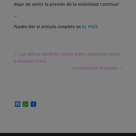
dejar de sentir la presión de la visibilidad continua”.
…
Puedes leer el artículo completo en
EL PAÍS
←
Las sáficas también somos trans, deseamos trans
y amamos trans
La revolución bisexual
→
F
W
C
a
h
o
c
a
m
e
t
p
b
s
a
o
A
r