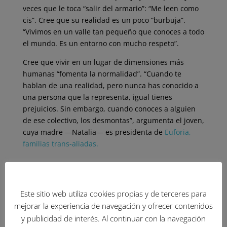
veces que le toca “salir del armario”: “Me leen como
cis”. Cree que su realidad es un poco “burbuja”.
“Vivimos en un valle tan pequeño que conoces a todo
el mundo. Es un entorno con mucho respeto”.
Cree que vivir en un lugar de dimensiones más
humanas “fomenta la normalidad”. “Cuando te
hablan de una realidad, pero nunca has conocido a
una persona que la representa, igual tienes
prejuicios. Sin embargo, cuando conoces a alguien
de ese colectivo, los desmontas”, argumenta el joven,
cuya madre ―Natalia― es presidenta de
Euforia,
familias trans-aliadas.
Este sitio web utiliza cookies propias y de terceres para
mejorar la experiencia de navegación y ofrecer contenidos
y publicidad de interés. Al continuar con la navegación