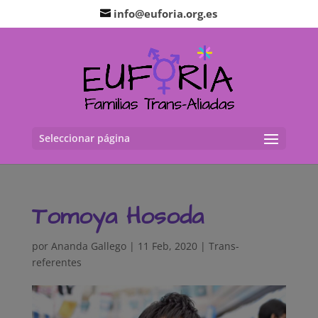
info@euforia.org.es
Seleccionar página
Tomoya Hosoda
por
Ananda Gallego
|
11 Feb, 2020
|
Trans-
referentes