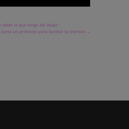
a saber lo que tengo ahí abajo"
Junta un protocolo para facilitar su tránsito
→