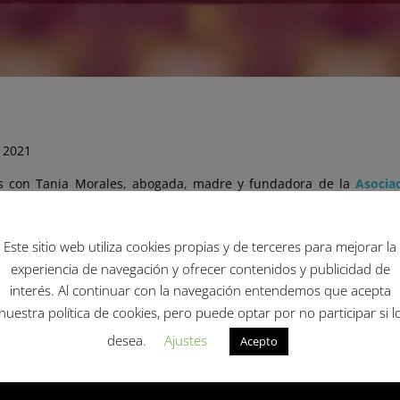
 2021
 con Tania Morales, abogada, madre y fundadora de la
Asocia
 las infancias y adolescencias trans en México. De acuerdo con s
 aspecto educativo. Durante la entrevista Morales ofreció su expe
 asociación:
“todas las personas trans requieren de un camino para acc
Este sitio web utiliza cookies propias y de terceres para mejorar la
experiencia de navegación y ofrecer contenidos y publicidad de
interés. Al continuar con la navegación entendemos que acepta
nuestra política de cookies, pero puede optar por no participar si l
desea.
Ajustes
Acepto