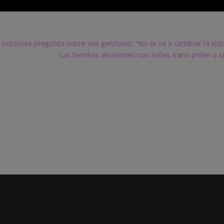
 intrusiva pregunta sobre sus genitales: "No te va a cambiar la vid
Las familias abulenses con niñes trans piden a la 