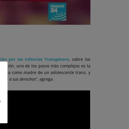
ción por las Infancias Transgénero
, sobre los
u visión, uno de los pasos más complejos es la
riencia como madre de un adolescente trans, y
eder a sus derechos”
, agrega.
o