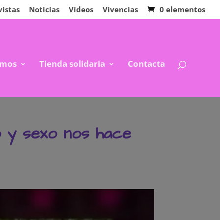
vistas
Noticias
Vídeos
Vivencias
0 elementos
mos
Tienda solidaria
Contacta
o y sexo nos hace