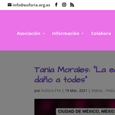
info@euforia.org.es
Asociación
Información
Colabora
Tania Morales: “La 
daño a todes”
por
Euforia FTA
|
19 Mar, 2021
|
Vídeos - Podc