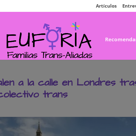
Artículos
Entre
Recomenda
len a la calle en Londres tra
olectivo trans