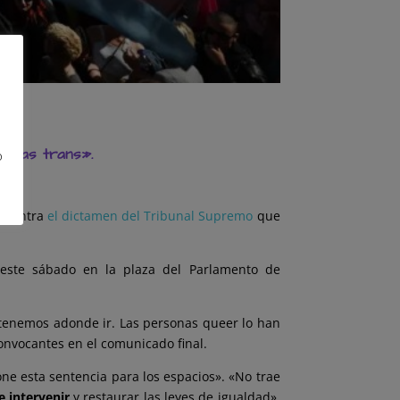
sonas trans».
o
r contra
el dictamen del Tribunal Supremo
que
 este sábado en la plaza del Parlamento de
 tenemos adonde ir. Las personas queer lo han
onvocantes en el comunicado final.
e esta sentencia para los espacios». «No trae
e intervenir
y restaurar las leyes de igualdad»,