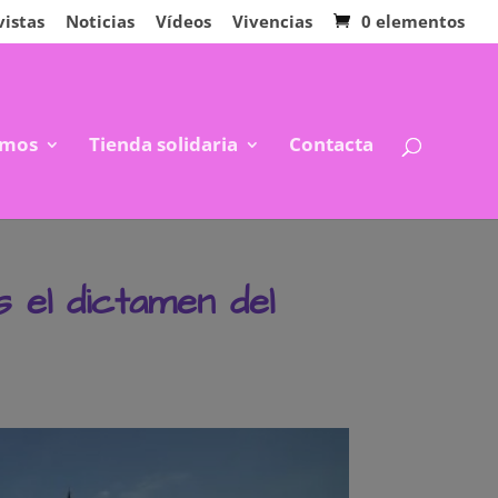
vistas
Noticias
Vídeos
Vivencias
0 elementos
mos
Tienda solidaria
Contacta
s el dictamen del