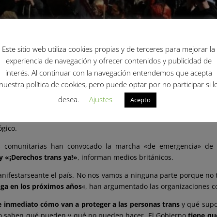
Este sitio web utiliza cookies propias y de terceres para mejorar la
experiencia de navegación y ofrecer contenidos y publicidad de
interés. Al continuar con la navegación entendemos que acepta
ue «aclare de inmediato cómo van a proteger a las per
nuestra política de cookies, pero puede optar por no participar si l
desea.
Ajustes
 | 19 ABR 2025
Acepto
tivo trans se han manifestado este sábado en Londres para protesta
ógico.
ones comunitarias han convocado la marcha «de emergencia» de
 y «¡Derechos trans ya!»
, informan medios británicos.
nifestarse
ante el país. No nos vamos a ninguna parte porque no
nga en los próximos años
«, han argumentado las organizaciones c
e inmediato cómo van a proteger a las personas trans
y qué supon
 no saben qué pueden y qué no pueden hacer. El Gobierno
tiene qu