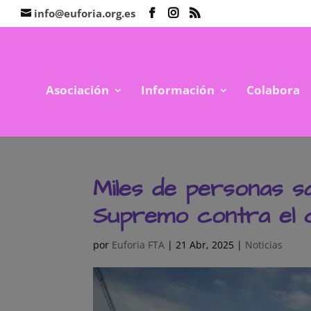
info@euforia.org.es
Asociación
Información
Colabora
Miles de personas sa
Supremo contra el c
por
Euforia FTA
|
21 Abr, 2025
|
Noticias