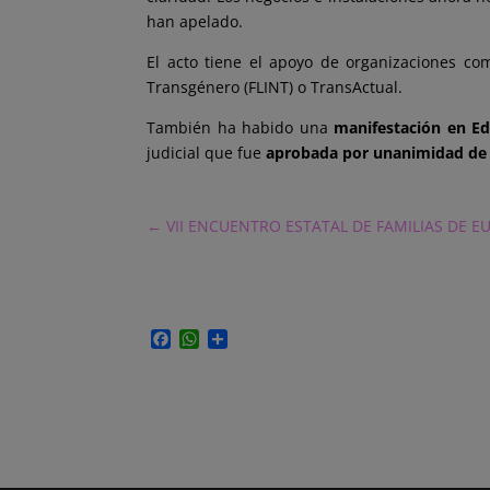
han apelado.
El acto tiene el apoyo de organizaciones co
Transgénero (FLINT) o TransActual.
También ha habido una
manifestación en E
judicial que fue
aprobada por unanimidad de 
←
VII ENCUENTRO ESTATAL DE FAMILIAS DE E
F
W
C
a
h
o
c
a
m
e
t
p
b
s
a
o
A
r
o
p
t
k
p
i